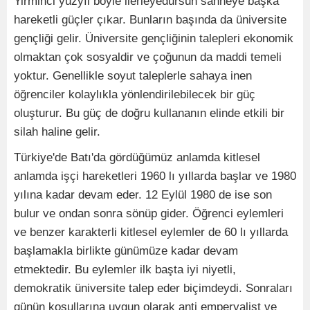
Yirminci yüzyıl böyle ilerleyedursun sahneye başka
hareketli güçler çıkar. Bunların başında da üniversite
gençliği gelir. Üniversite gençliğinin talepleri ekonomik
olmaktan çok sosyaldir ve çoğunun da maddi temeli
yoktur. Genellikle soyut taleplerle sahaya inen
öğrenciler kolaylıkla yönlendirilebilecek bir güç
oluşturur. Bu güç de doğru kullananın elinde etkili bir
silah haline gelir.
Türkiye'de Batı'da gördüğümüz anlamda kitlesel
anlamda işçi hareketleri 1960 lı yıllarda başlar ve 1980
yılına kadar devam eder. 12 Eylül 1980 de ise son
bulur ve ondan sonra sönüp gider. Öğrenci eylemleri
ve benzer karakterli kitlesel eylemler de 60 lı yıllarda
başlamakla birlikte günümüze kadar devam
etmektedir. Bu eylemler ilk başta iyi niyetli,
demokratik üniversite talep eder biçimdeydi. Sonraları
günün koşullarına uygun olarak anti emperyalist ve