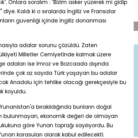
k". Onlara soralım : "Bizim asker yüzerek mi gidip
diye. Kaldı ki o sıralarda İngiliz ve Fransızlar
Onların güvenliği içinde İngiliz donanması
masıyla adalar sorunu çözüldü. Zaten
ülkiyeti Milletler Cemiyetinde kalmak üzere
 Ege adaları ise İmroz ve Bozcaada dışında
zerinde çok az sayıda Türk yaşayan bu adalar
ncak Anadolu için tehlike olacağı gerekçesiyle bu
k koyuldu.
 Yunanistan'a bırakıldığında bunların doğal
şim bulunmayan, ekonomik değeri de olmayan
hukukuna göre Yunan toprağı sayılıyordu. Bu
an karasuları olarak kabul edilecekti.