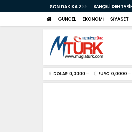
ı Kısa Film Yarışması İçin Başvurular
SON DAKİKA
BAHÇELİ'DEN TARİH
GÜNCEL
EKONOMİ
SİYASET
DOLAR
0,0000
EURO
0,0000