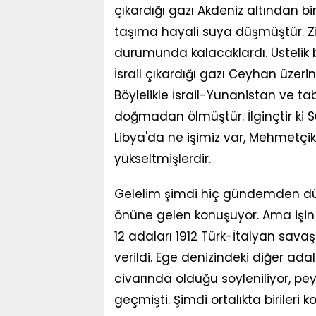
çıkardığı gazı Akdeniz altından b
taşıma hayali suya düşmüştür. Zir
durumunda kalacaklardı. Üstelik 
İsrail çıkardığı gazı Ceyhan üze
Böylelikle İsrail-Yunanistan ve tabi
doğmadan ölmüştür. İlginçtir ki Su
Libya'da ne işimiz var, Mehmetçik
yükseltmişlerdir.
Gelelim şimdi hiç gündemden dü
önüne gelen konuşuyor. Ama işin a
12 adaları 1912 Türk-İtalyan sava
verildi. Ege denizindeki diğer adala
civarında olduğu söyleniliyor, pe
geçmişti. Şimdi ortalıkta birileri