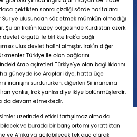
 gibi 1916 yılında İngiliz ajanı Bayan Gertrude
fazlaca çektikten sonra çizdiği sözde haritalara
r Suriye ulusundan söz etmek mümkün olmadığı
tur. Şu an Irak'ın kuzey bölgesinde Kürdistan özerk
evlet örgütü ile birlikte Irak'a bağlı
sız ulus devlet halini almıştır. Irak'ın diğer
rkmenler Türkiye ile olan bağlarını
ki Arap aşiretleri Türkiye'ye olan bağlılıklarını
Daha güneyde ise Araplar ikiye, hatta üçe
i inanışını sürdürürken, diğerleri Şii inancına
İran yanlısı, Irak yanlısı diye ikiye bölünmüşlerdir.
'ta da devam etmektedir.
simler üzerindeki etkisi tartışılmaz olmakla
bilecek ve burada bir barış ortamı yarattıktan
ne ve Afrika'ya açılabilecek tek güç olarak