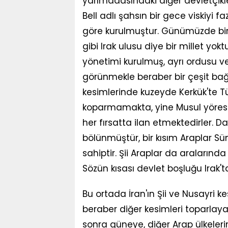
yarımadasındaki diğer devletçikler
Bell adlı şahsın bir gece viskiyi 
göre kurulmuştur. Günümüzde bi
gibi Irak ulusu diye bir millet yok
yönetimi kurulmuş, ayrı ordusu ve d
görünmekle beraber bir çeşit bağım
kesimlerinde kuzeyde Kerkük'te Tü
koparmamakta, yine Musul yöresinde
her fırsatta ilan etmektedirler. 
bölünmüştür, bir kısım Araplar Sünn
sahiptir. Şii Araplar da aralarında 
Sözün kısası devlet boşluğu Irak
Bu ortada İran'ın Şii ve Nusayri ke
beraber diğer kesimleri toparlaya
sonra güneye, diğer Arap ülkeleri