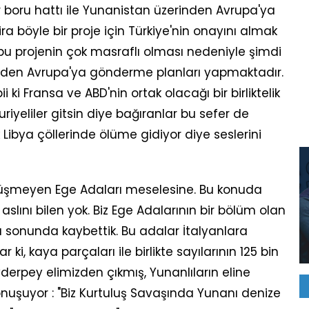
ir boru hattı ile Yunanistan üzerinden Avrupa'ya
a böyle bir proje için Türkiye'nin onayını almak
bu projenin çok masraflı olması nedeniyle şimdi
rinden Avrupa'ya gönderme planları yapmaktadır.
i ki Fransa ve ABD'nin ortak olacağı bir birliktelik
riyeliler gitsin diye bağıranlar bu sefer de
 Libya çöllerinde ölüme gidiyor diye seslerini
şmeyen Ege Adaları meselesine. Bu konuda
slını bilen yok. Biz Ege Adalarının bir bölüm olan
şı sonunda kaybettik. Bu adalar İtalyanlara
r ki, kaya parçaları ile birlikte sayılarının 125 bin
yderpey elimizden çıkmış, Yunanlıların eline
 konuşuyor : "Biz Kurtuluş Savaşında Yunanı denize