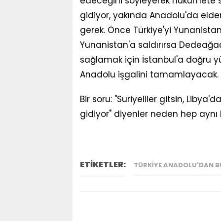
edeceğini söyleyerek hükümete se
gidiyor, yakında Anadolu'da eld
gerek. Önce Türkiye'yi Yunanistan'
Yunanistan'a saldırırsa Dedeağaç'
sağlamak için İstanbul'a doğru y
Anadolu işgalini tamamlayacak.
Bir soru: "Suriyeliler gitsin, Liby
gidiyor" diyenler neden hep aynı 
ETİKETLER:
TÜRKIYE ANADOLU'DAN BÜ