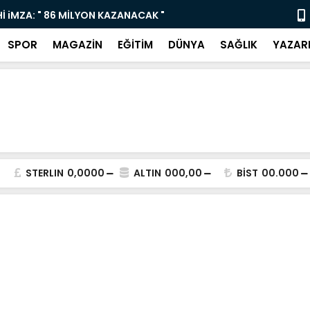
İ iMZA: " 86 MİLYON KAZANACAK "
Yaz Sanat K
SPOR
MAGAZİN
EĞİTİM
DÜNYA
SAĞLIK
YAZAR
STERLIN
0,0000
ALTIN
000,00
BİST
00.000