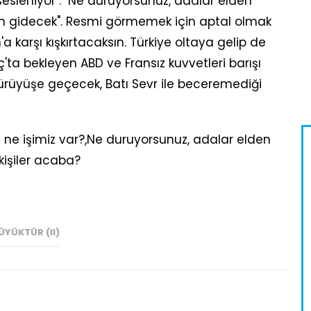
sleniyor : "Ne duruyorsunuz, adalar elden
en gidecek". Resmi görmemek için aptal olmak
a karşı kışkırtacaksın. Türkiye oltaya gelip de
ta bekleyen ABD ve Fransız kuvvetleri barışı
ürüyüşe geçecek, Batı Sevr ile beceremediği
a'da ne işimiz var?,Ne duruyorsunuz, adalar elden
kişiler acaba?
YÜKTÜR (II)