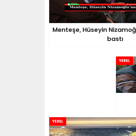
Menteşe, Hüseyin Nizamoğ
bastı
YEREL
YEREL