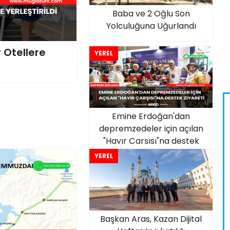
Baba ve 2 Oğlu Son
Yolculuğuna Uğurlandı
r Otellere
YEREL
Emine Erdoğan'dan
depremzedeler için açılan
"Hayır Çarşısı"na destek
ziyareti
YEREL
Başkan Aras, Kazan Dijital