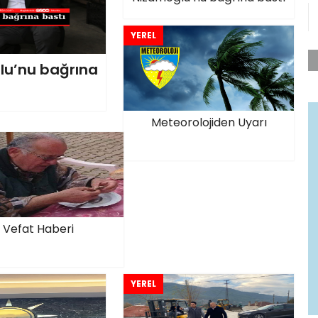
YEREL
lu’nu bağrına
Meteorolojiden Uyarı
Vefat Haberi
YEREL