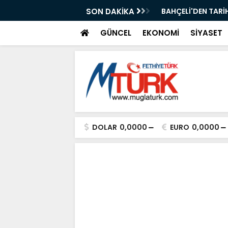
: " 86 MİLYON KAZANACAK "
SON DAKİKA
Yaz Sanat Kurslar
GÜNCEL
EKONOMİ
SİYASET
DOLAR
0,0000
EURO
0,0000