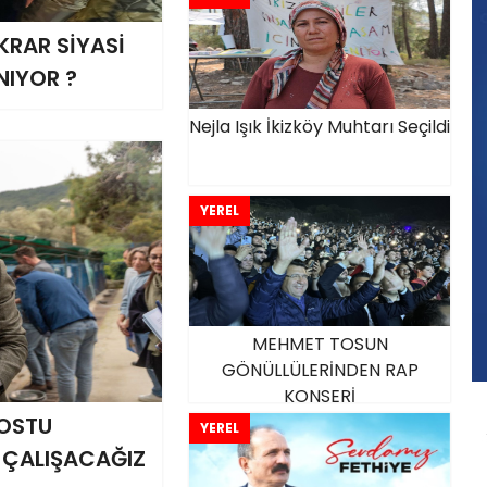
KRAR SİYASİ
NIYOR ?
Nejla Işık İkizköy Muhtarı Seçildi
YEREL
MEHMET TOSUN
GÖNÜLLÜLERİNDEN RAP
KONSERİ
OSTU
YEREL
E ÇALIŞACAĞIZ