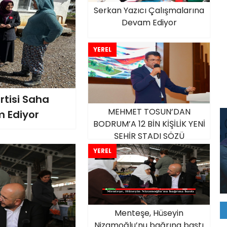
Serkan Yazıcı Çalışmalarına
Devam Ediyor
YEREL
tisi Saha
MEHMET TOSUN’DAN
 Ediyor
BODRUM’A 12 BİN KİŞİLİK YENİ
ŞEHİR STADI SÖZÜ
YEREL
Menteşe, Hüseyin
Nizamoğlu’nu bağrına bastı