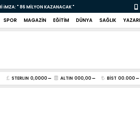
ı Çocukları ve Gençleri Sanatla Buluşturuyor
“Bodrum Dev
SPOR
MAGAZİN
EĞİTİM
DÜNYA
SAĞLIK
YAZAR
STERLIN
0,0000
ALTIN
000,00
BİST
00.000