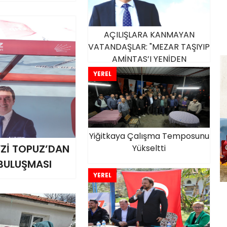
AÇILIŞLARA KANMAYAN
VATANDAŞLAR: "MEZAR TAŞIYIP
AMİNTAS’I YENİDEN
AÇACAKLAR"
YEREL
Yiğitkaya Çalışma Temposunu
VZİ TOPUZ’DAN
Yükseltti
BULUŞMASI
YEREL