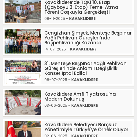
Kavaklıdere’de TOKİ 10. Etap
(Çayboyu 3. Etap) Temel Atma
Töreni Coşkuyla Gerçekleşti
08-11-2025 -
KAVAKLIDERE
Cengizhan Şimşek, Menteşe Beşpınar
Yağlı Pehlivan Güreşleri’nde
Başpehlivanlığı Kazandı
14-07-2025 -
KAVAKLIDERE
31. Menteşe Beşpınar Yağlı Pehlivan
Güreşleri'nde Anlamlı Değişiklik:
Konser İptal Edildi
08-07-2025 -
KAVAKLIDERE
Kavaklıdere Amfi Tiyatrosu'na
Modern Dokunuş
03-06-2025 -
KAVAKLIDERE
Kavaklıdere Belediyesi Borçsuz
Yönetimiyle Türkiye'ye Örnek Oluyor
02-06-2025 -
KAVAKLIDERE