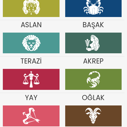
ASLAN
BAŞAK
TERAZİ
AKREP
YAY
OĞLAK