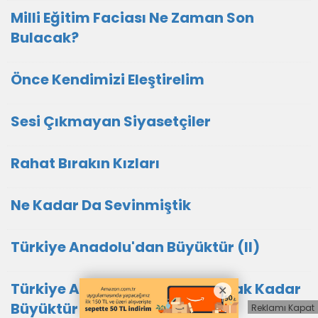
Milli Eğitim Faciası Ne Zaman Son
Bulacak?
Önce Kendimizi Eleştirelim
Sesi Çıkmayan Siyasetçiler
Rahat Bırakın Kızları
Ne Kadar Da Sevinmiştik
Türkiye Anadolu'dan Büyüktür (II)
Türkiye Anadolu'ya Sığmayacak Kadar
Büyüktür
Reklamı Kapat