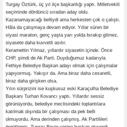
Turgay Öztürk, üç yıl ilçe başkanlığı yaptı. Milletvekili
seçiminde dördüncü sıradan aday oldu.
Kazanamayacağı belliydi ama herkesten çok o çalıştı.
Hâla da çalışmaya devam ediyor. Yıllar süren bir
siyasi maraton, genç yaşta yarı yolda bırakıp gitmez,
siyasete daha kuvvetli asılır.
Keramettin Yılmaz, yıllardır siyasetin içinde. Önce
CHP, şimdi de Ak Parti. Duyduğumuz kadarıyla
Fethiye Belediye Başkan adayı olmak için çalışmalar
yapıyormuş. Yakışır da. Ama biraz daha cesaretli,
biraz daha girişken olsa.
Yılın sürprizini ise kuşkusuz eski Karaçulha Belediye
Başkanı Turhan Kovancı yaptı. Yıllardır sessiz
görünüyordu, belediye meclisindeki toplantılara
katılmak dışında bir çalışması da pek belli
olmuyordu. Ama derinden çalışmış. Ak Partilileri
örgütlemiş, Turgay Beyin yerine başkan oluverdi.