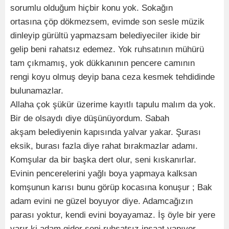
sorumlu olduğum hiçbir konu yok. Sokağın
ortasına çöp dökmezsem, evimde son sesle müzik
dinleyip gürültü yapmazsam belediyeciler ikide bir
gelip beni rahatsız edemez. Yok ruhsatının mühürü
tam çıkmamış, yok dükkanının pencere camının
rengi koyu olmuş deyip bana ceza kesmek tehdidinde
bulunamazlar.
Allaha çok şükür üzerime kayıtlı tapulu malım da yok.
Bir de olsaydı diye düşünüyordum. Sabah
akşam belediyenin kapısında yalvar yakar. Şurası
eksik, burası fazla diye rahat bırakmazlar adamı.
Komşular da bir başka dert olur, seni kıskanırlar.
Evinin pencerelerini yağlı boya yapmaya kalksan
komşunun karısı bunu görüp kocasına konuşur ; Bak
adam evini ne güzel boyuyor diye. Adamcağızın
parası yoktur, kendi evini boyayamaz. İş öyle bir yere
varır ki adam gider seni ruhsatsız inşaat yapıyor