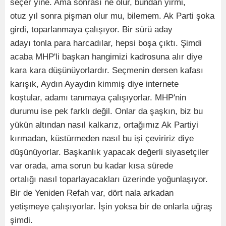
seçer yine. Ama sonrası ne olur, bundan yirmi,
otuz yıl sonra pişman olur mu, bilemem. Ak Parti şoka
girdi, toparlanmaya çalışıyor. Bir sürü aday
adayı tonla para harcadılar, hepsi boşa çıktı. Şimdi
acaba MHP'li başkan hangimizi kadrosuna alır diye
kara kara düşünüyorlardır. Seçmenin dersen kafası
karışık, Aydın Ayaydın kimmiş diye internete
koştular, adamı tanımaya çalışıyorlar. MHP'nin
durumu ise pek farklı değil. Onlar da şaşkın, biz bu
yükün altından nasıl kalkarız, ortağımız Ak Partiyi
kırmadan, küstürmeden nasıl bu işi çeviririz diye
düşünüyorlar. Başkanlık yapacak değerli siyasetçiler
var orada, ama sorun bu kadar kısa sürede
ortalığı nasıl toparlayacakları üzerinde yoğunlaşıyor.
Bir de Yeniden Refah var, dört nala arkadan
yetişmeye çalışıyorlar. İşin yoksa bir de onlarla uğraş
şimdi.