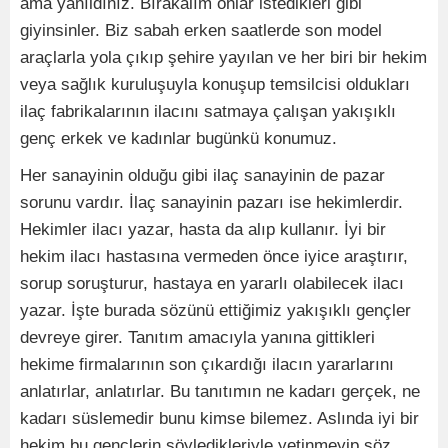
ama yanıldınız. Bırakalım onlar istedikleri gibi
giyinsinler. Biz sabah erken saatlerde son model
araçlarla yola çıkıp şehire yayılan ve her biri bir hekim
veya sağlık kuruluşuyla konuşup temsilcisi oldukları
ilaç fabrikalarının ilacını satmaya çalışan yakışıklı
genç erkek ve kadınlar bugünkü konumuz.
Her sanayinin olduğu gibi ilaç sanayinin de pazar
sorunu vardır. İlaç sanayinin pazarı ise hekimlerdir.
Hekimler ilacı yazar, hasta da alıp kullanır. İyi bir
hekim ilacı hastasına vermeden önce iyice araştırır,
sorup soruşturur, hastaya en yararlı olabilecek ilacı
yazar. İşte burada sözünü ettiğimiz yakışıklı gençler
devreye girer. Tanıtım amacıyla yanına gittikleri
hekime firmalarının son çıkardığı ilacın yararlarını
anlatırlar, anlatırlar. Bu tanıtımın ne kadarı gerçek, ne
kadarı süslemedir bunu kimse bilemez. Aslında iyi bir
hekim bu gençlerin söyledikleriyle yetinmeyip söz