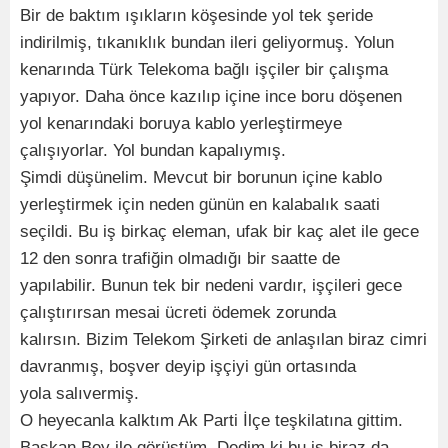
Bir de baktım ışıkların köşesinde yol tek şeride
indirilmiş, tıkanıklık bundan ileri geliyormuş. Yolun
kenarında Türk Telekoma bağlı işçiler bir çalışma
yapıyor. Daha önce kazılıp içine ince boru döşenen
yol kenarındaki boruya kablo yerleştirmeye
çalışıyorlar. Yol bundan kapalıymış.
Şimdi düşünelim. Mevcut bir borunun içine kablo
yerleştirmek için neden günün en kalabalık saati
seçildi. Bu iş birkaç eleman, ufak bir kaç alet ile gece
12 den sonra trafiğin olmadığı bir saatte de
yapılabilir. Bunun tek bir nedeni vardır, işçileri gece
çalıştırırsan mesai ücreti ödemek zorunda
kalırsın. Bizim Telekom Şirketi de anlaşılan biraz cimri
davranmış, boşver deyip işçiyi gün ortasında
yola salıvermiş.
O heyecanla kalktım Ak Parti İlçe teşkilatına gittim.
Başkan Bey ile görüştüm. Dedim ki bu iş biraz da