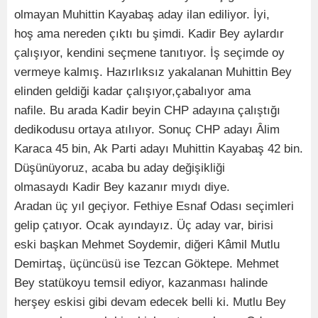
olmayan Muhittin Kayabaş aday ilan ediliyor. İyi,
hoş ama nereden çıktı bu şimdi. Kadir Bey aylardır
çalışıyor, kendini seçmene tanıtıyor. İş seçimde oy
vermeye kalmış. Hazırlıksız yakalanan Muhittin Bey
elinden geldiği kadar çalışıyor,çabalıyor ama
nafile. Bu arada Kadir beyin CHP adayına çalıştığı
dedikodusu ortaya atılıyor. Sonuç CHP adayı Âlim
Karaca 45 bin, Ak Parti adayı Muhittin Kayabaş 42 bin.
Düşünüyoruz, acaba bu aday değişikliği
olmasaydı Kadir Bey kazanır mıydı diye.
Aradan üç yıl geçiyor. Fethiye Esnaf Odası seçimleri
gelip çatıyor. Ocak ayındayız. Üç aday var, birisi
eski başkan Mehmet Soydemir, diğeri Kâmil Mutlu
Demirtaş, üçüncüsü ise Tezcan Göktepe. Mehmet
Bey statükoyu temsil ediyor, kazanması halinde
herşey eskisi gibi devam edecek belli ki. Mutlu Bey