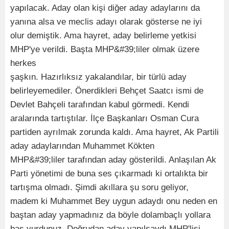
yapılacak. Aday olan kişi diğer aday adaylarını da
yanına alsa ve meclis adayı olarak gösterse ne iyi
olur demiştik. Ama hayret, aday belirleme yetkisi
MHP'ye verildi. Başta MHP&#39;liler olmak üzere
herkes
şaşkın. Hazırlıksız yakalandılar, bir türlü aday
belirleyemediler. Önerdikleri Behçet Saatcı ismi de
Devlet Bahçeli tarafından kabul görmedi. Kendi
aralarında tartıştılar. İlçe Başkanları Osman Cura
partiden ayrılmak zorunda kaldı. Ama hayret, Ak Partili
aday adaylarından Muhammet Kökten
MHP&#39;liler tarafından aday gösterildi. Anlaşılan Ak
Parti yönetimi de buna ses çıkarmadı ki ortalıkta bir
tartışma olmadı. Şimdi akıllara şu soru geliyor,
madem ki Muhammet Bey uygun adaydı onu neden en
baştan aday yapmadınız da böyle dolambaçlı yollara
baş vurdunuz. Doğrudan aday yapılsaydı MHP'lisi