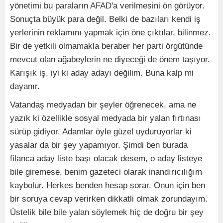
yönetimi bu paraların AFAD'a verilmesini ön görüyor.
Sonuçta büyük para değil. Belki de bazıları kendi iş
yerlerinin reklamını yapmak için öne çıktılar, bilinmez.
Bir de yetkili olmamakla beraber her parti örgütünde
mevcut olan ağabeylerin ne diyeceği de önem taşıyor.
Karışık iş, iyi ki aday adayı değilim. Buna kalp mi
dayanır.
Vatandaş medyadan bir şeyler öğrenecek, ama ne
yazık ki özellikle sosyal medyada bir yalan fırtınası
sürüp gidiyor. Adamlar öyle güzel uyduruyorlar ki
yasalar da bir şey yapamıyor. Şimdi ben burada
filanca aday liste başı olacak desem, o aday listeye
bile giremese, benim gazeteci olarak inandırıcılığım
kaybolur. Herkes benden hesap sorar. Onun için ben
bir soruya cevap verirken dikkatli olmak zorundayım.
Üstelik bile bile yalan söylemek hiç de doğru bir şey