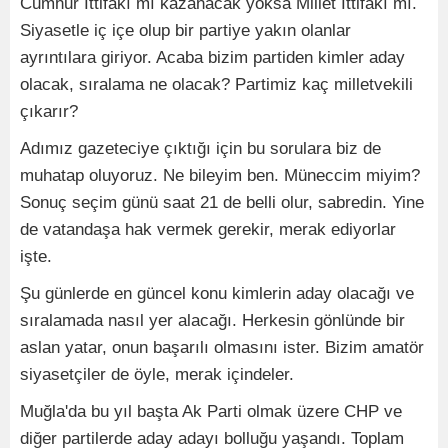
Cumhur İttifakı mı kazanacak yoksa Millet İttifakı mı.
Siyasetle iç içe olup bir partiye yakın olanlar
ayrıntılara giriyor. Acaba bizim partiden kimler aday
olacak, sıralama ne olacak? Partimiz kaç milletvekili
çıkarır?
Adımız gazeteciye çıktığı için bu sorulara biz de
muhatap oluyoruz. Ne bileyim ben. Müneccim miyim?
Sonuç seçim günü saat 21 de belli olur, sabredin. Yine
de vatandaşa hak vermek gerekir, merak ediyorlar
işte.
Şu günlerde en güncel konu kimlerin aday olacağı ve
sıralamada nasıl yer alacağı. Herkesin gönlünde bir
aslan yatar, onun başarılı olmasını ister. Bizim amatör
siyasetçiler de öyle, merak içindeler.
Muğla'da bu yıl başta Ak Parti olmak üzere CHP ve
diğer partilerde aday adayı bolluğu yaşandı. Toplam