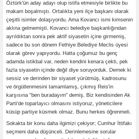
Öztürk'ün aday adayı olup istifa etmesiyle birlikte bu
makam boşalmıştı. Ortalıkta yeni ilçe başkanı olarak
çeşitli isimler dolaşıyordu. Ama Kovancı ismi kimsenin
aklına gelmemişti. Kovancı belediye başkanlığından
ayrıldıktan sonra pek aktif siyasetin içine girmemiş,
sadece bu son dönem Fethiye Belediye Meclis üyesi
olarak görev yapıyordu. Hatta çoğumuz bu genç
adamda istikbal var, neden kendini kenara çekti, pek
fazla siyasetin içinde değil diye soruyorduk. Demek ki
sessiz ve derinden bir siyaset yürütmüş, kadrosunu
ve örgütlenmesini tamamlamış, çıkmış Reis'in
karşısına "ben buradayım" demiş. Biz kendisinden Ak
Parti'de toparlayıcı olmasını istiyoruz, yöneticilere
küsüp partiye küsmek olmaz. Bunu herkes öğrenmeli.
Sokakta bir konu daha ilgimizi çekiyor; Cumhur İttifakı
seçmeni daha düşünceli. Derinlemesine sorular