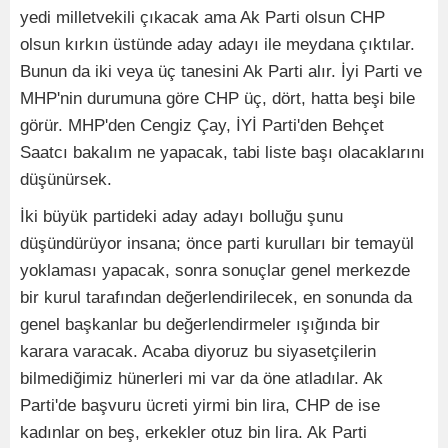
yedi milletvekili çıkacak ama Ak Parti olsun CHP
olsun kırkın üstünde aday adayı ile meydana çıktılar.
Bunun da iki veya üç tanesini Ak Parti alır. İyi Parti ve
MHP'nin durumuna göre CHP üç, dört, hatta beşi bile
görür. MHP'den Cengiz Çay, İYİ Parti'den Behçet
Saatcı bakalım ne yapacak, tabi liste başı olacaklarını
düşünürsek.
İki büyük partideki aday adayı bolluğu şunu
düşündürüyor insana; önce parti kurulları bir temayül
yoklaması yapacak, sonra sonuçlar genel merkezde
bir kurul tarafından değerlendirilecek, en sonunda da
genel başkanlar bu değerlendirmeler ışığında bir
karara varacak. Acaba diyoruz bu siyasetçilerin
bilmediğimiz hünerleri mi var da öne atladılar. Ak
Parti'de başvuru ücreti yirmi bin lira, CHP de ise
kadınlar on beş, erkekler otuz bin lira. Ak Parti