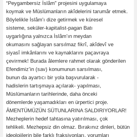
“Peygambersiz İslâm” projesini uygulamaya
koymak ve Müslümanların akîdelerini tarumâr etmek.
Böylelikle İslâm’ı dize getirmek ve küresel
sisteme, seküler-kapitalist-pagan Batı
uygarlığına yalnızca İslâm’ın meydan
okumasını sağlayan sarsılmaz fikrî, akîdevî ve
siyasî imkânlarını ve kaynaklarını paçavraya
çevirmek! Burada âlemlere rahmet olarak gönderilen
Efendimiz’in (sav) konumunun sarsılması,
bunun da ayartıcı bir yola başvurularak -
hadislerin tartışmaya açılarak- yapılması,
Müslümanların tarihlerinde, daha önceki
dönemlerde yaşamadıkları en ürpertici proje.
ÂMENTÜMÜZÜN SÜTUNLARINA SALDIRIYORLAR!
Mezheplerin hedef tahtasına yatırılması, çok
tehlikeli. Mezhepsiz din olmaz. Bırakınız dinleri, bütün
ideolojilerin bile farklı fraksiyonları, yorumları