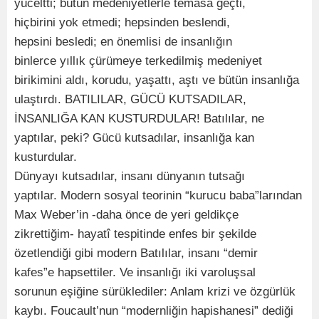
yüceltti; bütün medeniyetlerle temasa geçti,
hiçbirini yok etmedi; hepsinden beslendi,
hepsini besledi; en önemlisi de insanlığın
binlerce yıllık çürümeye terkedilmiş medeniyet
birikimini aldı, korudu, yaşattı, aştı ve bütün insanlığa
ulaştırdı. BATILILAR, GÜCÜ KUTSADILAR,
İNSANLIĞA KAN KUSTURDULAR! Batılılar, ne
yaptılar, peki? Gücü kutsadılar, insanlığa kan
kusturdular.
Dünyayı kutsadılar, insanı dünyanın tutsağı
yaptılar. Modern sosyal teorinin “kurucu baba”larından
Max Weber’in -daha önce de yeri geldikçe
zikrettiğim- hayatî tespitinde enfes bir şekilde
özetlendiği gibi modern Batılılar, insanı “demir
kafes”e hapsettiler. Ve insanlığı iki varoluşsal
sorunun eşiğine sürüklediler: Anlam krizi ve özgürlük
kaybı. Foucault’nun “modernliğin hapishanesi” dediği