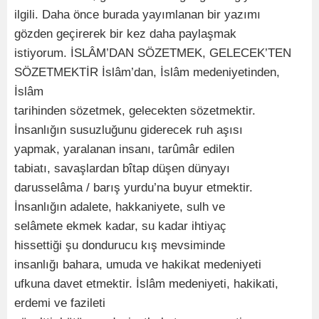
ilgili. Daha önce burada yayımlanan bir yazımı
gözden geçirerek bir kez daha paylaşmak
istiyorum. İSLÂM’DAN SÖZETMEK, GELECEK’TEN
SÖZETMEKTİR İslâm’dan, İslâm medeniyetinden,
İslâm
tarihinden sözetmek, gelecekten sözetmektir.
İnsanlığın susuzluğunu giderecek ruh aşısı
yapmak, yaralanan insanı, tarûmâr edilen
tabiatı, savaşlardan bîtap düşen dünyayı
darusselâma / barış yurdu’na buyur etmektir.
İnsanlığın adalete, hakkaniyete, sulh ve
selâmete ekmek kadar, su kadar ihtiyaç
hissettiği şu dondurucu kış mevsiminde
insanlığı bahara, umuda ve hakikat medeniyeti
ufkuna davet etmektir. İslâm medeniyeti, hakikati,
erdemi ve fazileti