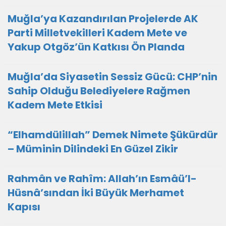
Muğla’ya Kazandırılan Projelerde AK
Parti Milletvekilleri Kadem Mete ve
Yakup Otgöz’ün Katkısı Ön Planda
Muğla’da Siyasetin Sessiz Gücü: CHP’nin
Sahip Olduğu Belediyelere Rağmen
Kadem Mete Etkisi
“Elhamdülillah” Demek Nimete Şükürdür
– Müminin Dilindeki En Güzel Zikir
Rahmân ve Rahîm: Allah’ın Esmâü’l-
Hüsnâ’sından İki Büyük Merhamet
Kapısı