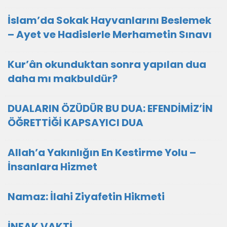
İslam’da Sokak Hayvanlarını Beslemek
– Ayet ve Hadislerle Merhametin Sınavı
Kur’ân okunduktan sonra yapılan dua
daha mı makbuldür?
DUALARIN ÖZÜDÜR BU DUA: EFENDİMİZ’İN
ÖĞRETTİĞİ KAPSAYICI DUA
Allah’a Yakınlığın En Kestirme Yolu –
İnsanlara Hizmet
Namaz: İlahi Ziyafetin Hikmeti
İNFAK VAKTİ