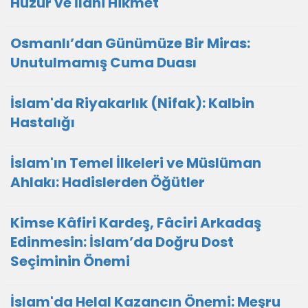
Huzur ve İlahi Hikmet
Osmanlı’dan Günümüze Bir Miras:
Unutulmamış Cuma Duası
İslam'da Riyakarlık (Nifak): Kalbin
Hastalığı
İslam'ın Temel İlkeleri ve Müslüman
Ahlakı: Hadislerden Öğütler
Kimse Kâfiri Kardeş, Fâciri Arkadaş
Edinmesin: İslam’da Doğru Dost
Seçiminin Önemi
İslam'da Helal Kazancın Önemi: Meşru