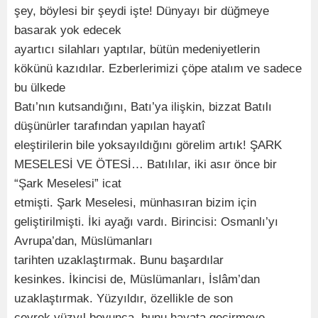
şey, böylesi bir şeydi işte! Dünyayı bir düğmeye
basarak yok edecek
ayartıcı silahları yaptılar, bütün medeniyetlerin
kökünü kazıdılar. Ezberlerimizi çöpe atalım ve sadece
bu ülkede
Batı’nın kutsandığını, Batı’ya ilişkin, bizzat Batılı
düşünürler tarafından yapılan hayatî
eleştirilerin bile yoksayıldığını görelim artık! ŞARK
MESELESİ VE ÖTESİ… Batılılar, iki asır önce bir
“Şark Meselesi” icat
etmişti. Şark Meselesi, münhasıran bizim için
geliştirilmişti. İki ayağı vardı. Birincisi: Osmanlı’yı
Avrupa’dan, Müslümanları
tarihten uzaklaştırmak. Bunu başardılar
kesinkes. İkincisi de, Müslümanları, İslâm’dan
uzaklaştırmak. Yüzyıldır, özellikle de son
çeyrek yüzyıl boyunca, bunu hayata geçirmeye