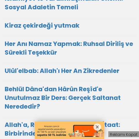
Sosyal Adaletin Temeli
Kiraz çekirdeği yutmak
Her Anı Namaz Yapmak: Ruhsal Diriliş ve
Sürekli Teşekkür
Ulûl'elbab: Allah'ı Her An Zikredenler
Behlül Dâna'dan Hârûn Reşîd'e
Unutulmaz Bir Ders: Gerçek Saltanat
Nerededir?
Allah'a, Resûle ve Ana Babaya İtaat:
Birbirinden Ayrılmaz Temeller
Reklamı Kapat