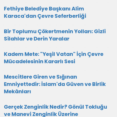
Fethiye Belediye Başkanı Alim
Karaca'dan Çevre Seferberliği
Bir Toplumu Çökertmenin Yolları: Gizli
Silahlar ve Derin Yaralar
Kadem Mete: "Yeşil Vatan" İçin Çevre
Mücadelesinin Kararlı Sesi
Mescitlere Giren ve Sığınan
Emniyettedir: İslam'da Güven ve Birlik
Mekânları
Gerçek Zenginlik Nedir? Gönül Tokluğu
ve Manevi Zenginlik Üzerine