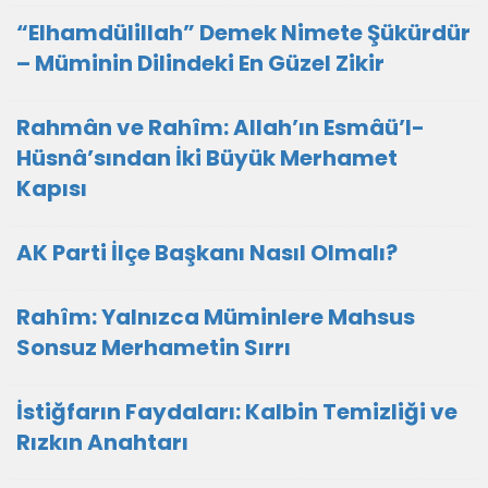
“Elhamdülillah” Demek Nimete Şükürdür
– Müminin Dilindeki En Güzel Zikir
Rahmân ve Rahîm: Allah’ın Esmâü’l-
Hüsnâ’sından İki Büyük Merhamet
Kapısı
AK Parti İlçe Başkanı Nasıl Olmalı?
Rahîm: Yalnızca Müminlere Mahsus
Sonsuz Merhametin Sırrı
İstiğfarın Faydaları: Kalbin Temizliği ve
Rızkın Anahtarı