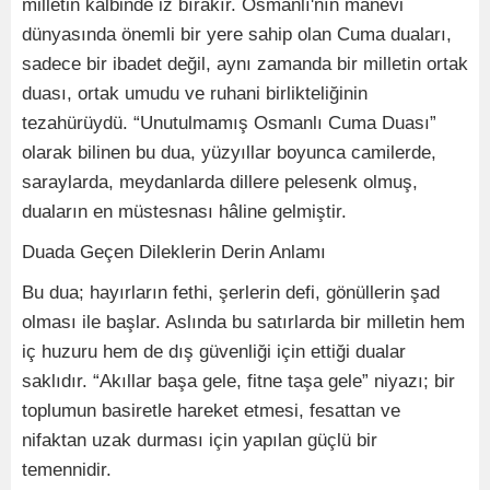
milletin kalbinde iz bırakır. Osmanlı'nın manevi
dünyasında önemli bir yere sahip olan Cuma duaları,
sadece bir ibadet değil, aynı zamanda bir milletin ortak
duası, ortak umudu ve ruhani birlikteliğinin
tezahürüydü. “Unutulmamış Osmanlı Cuma Duası”
olarak bilinen bu dua, yüzyıllar boyunca camilerde,
saraylarda, meydanlarda dillere pelesenk olmuş,
duaların en müstesnası hâline gelmiştir.
Duada Geçen Dileklerin Derin Anlamı
Bu dua; hayırların fethi, şerlerin defi, gönüllerin şad
olması ile başlar. Aslında bu satırlarda bir milletin hem
iç huzuru hem de dış güvenliği için ettiği dualar
saklıdır. “Akıllar başa gele, fitne taşa gele” niyazı; bir
toplumun basiretle hareket etmesi, fesattan ve
nifaktan uzak durması için yapılan güçlü bir
temennidir.