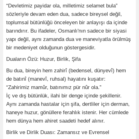
“Devletimiz payidar ola, milletimiz selamet bula”
sözleriyle devam eden dua, sadece bireysel değil,
toplumsal bütünlüğü önceleyen bir anlayışı da içinde
barındırır. Bu ifadeler, Osmanlı'nın sadece bir siyasi
yapı değil, aynı zamanda dua ve maneviyatla örülmüş
bir medeniyet olduğunun göstergesidir.
Duaların Özü: Huzur, Birlik, Şifa
Bu dua, bireyin hem zahirî (bedensel, dünyevî) hem
de batınî (manevî, ruhsal) hayatını kuşatır:
“Zahirimiz mamûr, batınımız pür nûr ola.”
İç ve dış bütünlük, ilahi bir denge içinde şekillenir.
Aynı zamanda hastalar için şifa, dertliler için derman,
haneye huzur, gönüllere ferahlık istenir. Her cümlede
hem dünya hem ahiret saadeti hedef alınır.
Birlik ve Dirlik Duası: Zamansız ve Evrensel