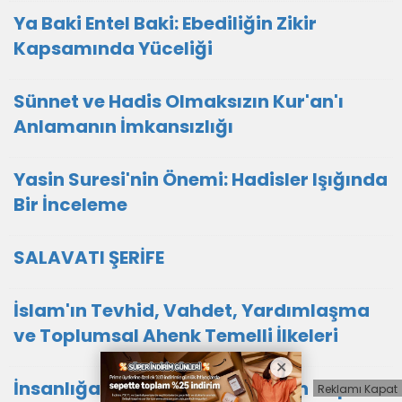
Ya Baki Entel Baki: Ebediliğin Zikir
Kapsamında Yüceliği
Sünnet ve Hadis Olmaksızın Kur'an'ı
Anlamanın İmkansızlığı
Yasin Suresi'nin Önemi: Hadisler Işığında
Bir İnceleme
SALAVATI ŞERİFE
İslam'ın Tevhid, Vahdet, Yardımlaşma
ve Toplumsal Ahenk Temelli İlkeleri
İnsanlığa Hizmet: Ahirete Açılan Kapı
Reklamı Kapat