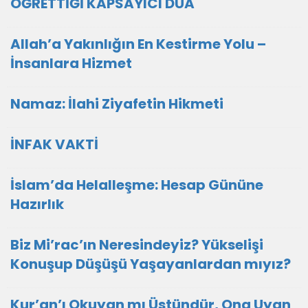
ÖĞRETTİĞİ KAPSAYICI DUA
Allah’a Yakınlığın En Kestirme Yolu –
İnsanlara Hizmet
Namaz: İlahi Ziyafetin Hikmeti
İNFAK VAKTİ
İslam’da Helalleşme: Hesap Gününe
Hazırlık
Biz Mi’rac’ın Neresindeyiz? Yükselişi
Konuşup Düşüşü Yaşayanlardan mıyız?
Kur’an’ı Okuyan mı Üstündür, Ona Uyan