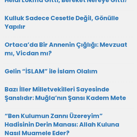
Helal Lokma Gitti, Bereket Nereye Gitti?
Kulluk Sadece Cesetle Değil, Gönülle
Yapılır
Ortaca’da Bir Annenin Çığlığı: Mevzuat
mı, Vicdan mı?
Gelin “İSLAM” ile İslam Olalım
Bazı İller Milletvekilleri Sayesinde
Şanslıdır: Muğla’nın Şansı Kadem Mete
“Ben Kulumun Zannı Üzereyim”
Hadisinin Derin Manası: Allah Kuluna
Nasıl Muamele Eder?