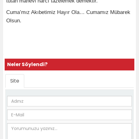
tutan manevi harcı tazelemek demektir.
Cuma’mız Akıbetimiz Hayır Ola… Cumamız Mübarek
Olsun.
Neler Söylendi?
Site