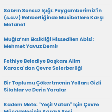
Sabrın Sonsuz Işığı: Peygamberimiz'in
(s.a.v) Rehberliğinde Musibetlere Karşı
Metanet
Muğla’nın Eksikliği Hissedilen Abisi:
Mehmet Yavuz Demir
Fethiye Belediye Başkanı Alim
Karaca'dan Çevre Seferberliği
Bir Toplumu Çökertmenin Yolları: Gizli
Silahlar ve Derin Yaralar
Kadem Mete: "Yeşil Vatan" İçin Çevre
Mücadelesinin Kararlı Sesi