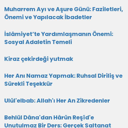
Muharrem Ayı ve Aşure Günü: Faziletleri,
Önemi ve Yapılacak İbadetler
İslâmiyet’te Yardımlaşmanın Önemi:
Sosyal Adaletin Temeli
Kiraz çekirdeği yutmak
Her Anı Namaz Yapmak: Ruhsal Diriliş ve
Sürekli Teşekkür
Ulûl'elbab: Allah'ı Her An Zikredenler
Behlül Dâna'dan Hârûn Reşîd'e
Unutulmaz Bir Ders: Gerçek Saltanat