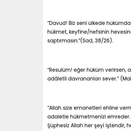
“Davud! Biz seni ülkede hükümdar
hükmet, keyfine/nefsinin hevesin
saptırmasın.”(Sad, 38/26).
“Resulüm! eğer hüküm verirsen, a
adâletli davrananları sever.” (Mai
“Allah size emanetleri ehline ver
adaletle hükmetmenizi emreder. A
Şüphesiz Allah her şeyi iştendir, h