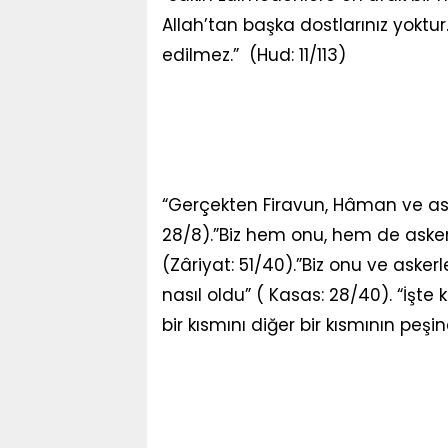
Allah’tan başka dostlarınız yoktu
edilmez.” (Hud: 11/113)
“Gerçekten Firavun, Hâman ve asker
28/8).”Biz hem onu, hem de askerl
(Zâriyat: 51/40).”Biz onu ve askerl
nasıl oldu” ( Kasas: 28/40). “İşt
bir kısmını diğer bir kısmının peşi