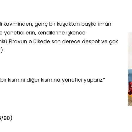
ndi kavminden, genç bir kuşaktan başka iman
 yöneticilerin, kendilerine işkence
nkü Firavun o ülkede son derece despot ve çok
3)
bir kısmını diğer kısmına yönetici yaparız.”
6/90)