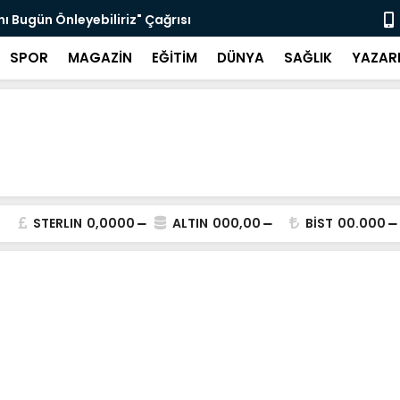
nı Bugün Önleyebiliriz" Çağrısı
Selahattin
SPOR
MAGAZİN
EĞİTİM
DÜNYA
SAĞLIK
YAZAR
STERLIN
0,0000
ALTIN
000,00
BİST
00.000