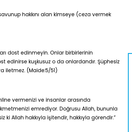
 savunup hakkını alan kimseye (ceza vermek
arı dost edinmeyin. Onlar birbirlerinin
dost edinirse kuşkusuz o da onlardandır. Şüphesiz
a iletmez. (Maide:5/51)
hline vermenizi ve insanlar arasında
kmetmenizi emrediyor. Doğrusu Allah, bununla
z ki Allah hakkıyla işitendir, hakkıyla görendir.”