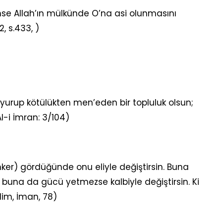
mse Allah’ın mülkünde O’na asi olunmasını
, s.433, )
buyurup kötülükten men’eden bir topluluk olsun;
Al-i İmran: 3/104)
ünker) gördüğünde onu eliyle değiştirsin. Buna
, buna da gücü yetmezse kalbiyle değiştirsin. Ki
lim, İman, 78)