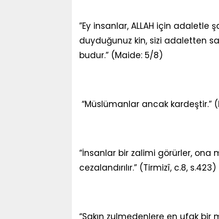
”Ey insanlar, ALLAH için adaletle şa
duyduğunuz kin, sizi adaletten sa
budur.” (Maide: 5/8)
“Müslümanlar ancak kardeştir.” (
“İnsanlar bir zalimi görürler, on
cezalandırılır.” (Tirmizî, c.8, s.423)
“Sakın zulmedenlere en ufak bir m