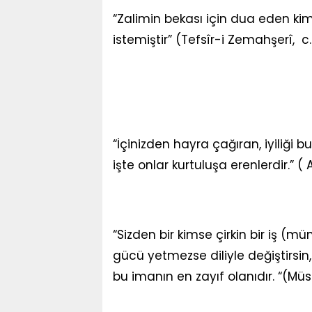
“Zalimin bekası için dua eden ki
istemiştir” (Tefsîr-i Zemahşerî, c.2
“İçinizden hayra çağıran, iyiliği 
işte onlar kurtuluşa erenlerdir.” ( 
“Sizden bir kimse çirkin bir iş (m
gücü yetmezse diliyle değiştirsin
bu imanın en zayıf olanıdır. “(Müs