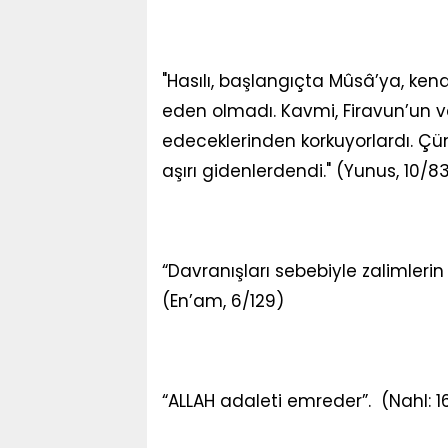
"Hasılı, başlangıçta Mûsâ’ya, ke
eden olmadı. Kavmi, Firavun’un ve
edeceklerinden korkuyorlardı. Çü
aşırı gidenlerdendi." (Yunus, 10/8
“Davranışları sebebiyle zalimlerin 
(En’am, 6/129)
“ALLAH adaleti emreder”. (Nahl: 1