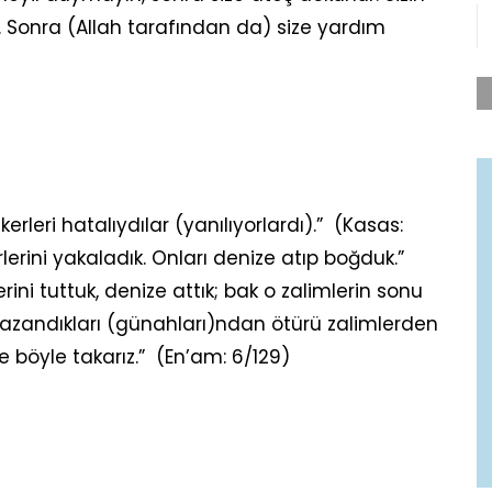
r. Sonra (Allah tarafından da) size yardım
leri hatalıydılar (yanılıyorlardı).” (Kasas:
erini yakaladık. Onları denize atıp boğduk.”
erini tuttuk, denize attık; bak o zalimlerin sonu
e kazandıkları (günahları)ndan ötürü zalimlerden
ne böyle takarız.” (En’am: 6/129)