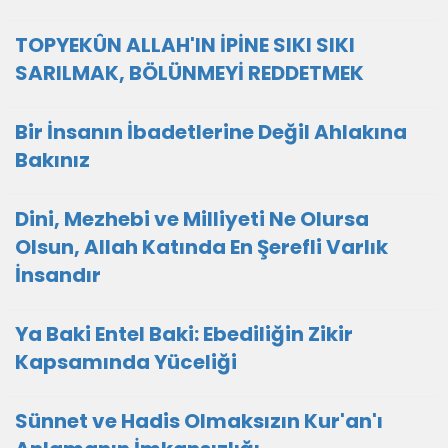
TOPYEKÛN ALLAH'IN İPİNE SIKI SIKI
SARILMAK, BÖLÜNMEYİ REDDETMEK
Bir İnsanın İbadetlerine Değil Ahlakına
Bakınız
Dini, Mezhebi ve Milliyeti Ne Olursa
Olsun, Allah Katında En Şerefli Varlık
İnsandır
Ya Baki Entel Baki: Ebediliğin Zikir
Kapsamında Yüceliği
Sünnet ve Hadis Olmaksızın Kur'an'ı