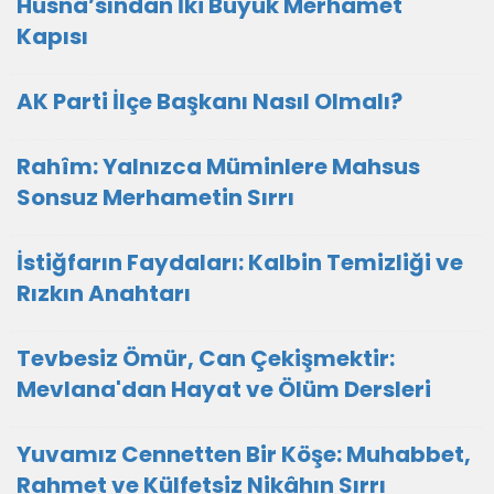
Hüsnâ’sından İki Büyük Merhamet
Kapısı
AK Parti İlçe Başkanı Nasıl Olmalı?
Rahîm: Yalnızca Müminlere Mahsus
Sonsuz Merhametin Sırrı
İstiğfarın Faydaları: Kalbin Temizliği ve
Rızkın Anahtarı
Tevbesiz Ömür, Can Çekişmektir:
Mevlana'dan Hayat ve Ölüm Dersleri
Yuvamız Cennetten Bir Köşe: Muhabbet,
Rahmet ve Külfetsiz Nikâhın Sırrı