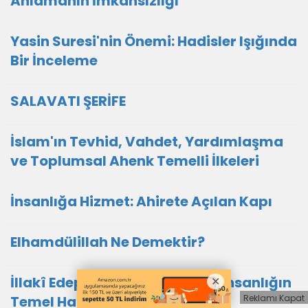
Anlamanın İmkansızlığı
Yasin Suresi'nin Önemi: Hadisler Işığında
Bir İnceleme
SALAVATI ŞERİFE
İslam'ın Tevhid, Vahdet, Yardımlaşma
ve Toplumsal Ahenk Temelli İlkeleri
İnsanlığa Hizmet: Ahirete Açılan Kapı
Elhamdülillah Ne Demektir?
İllakî Edep: Aklın Zâhiri Sureti, İnsanlığın
Temel Harcı
Reklamı Kapat