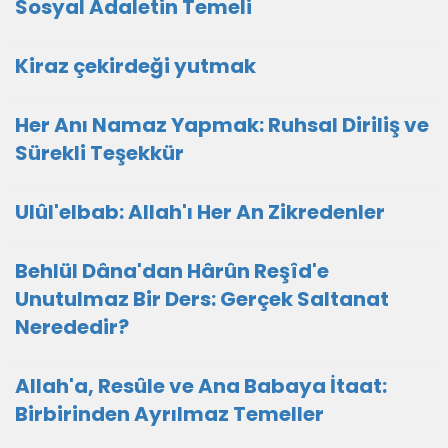
Sosyal Adaletin Temeli
Kiraz çekirdeği yutmak
Her Anı Namaz Yapmak: Ruhsal Diriliş ve
Sürekli Teşekkür
Ulûl'elbab: Allah'ı Her An Zikredenler
Behlül Dâna'dan Hârûn Reşîd'e
Unutulmaz Bir Ders: Gerçek Saltanat
Nerededir?
Allah'a, Resûle ve Ana Babaya İtaat:
Birbirinden Ayrılmaz Temeller