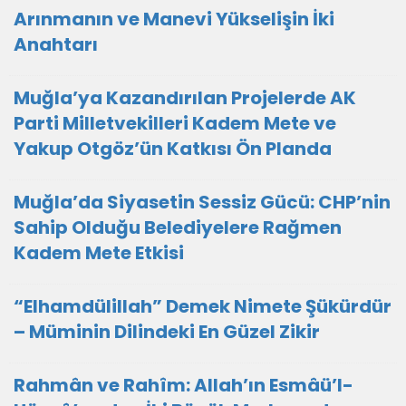
Arınmanın ve Manevi Yükselişin İki
Anahtarı
Muğla’ya Kazandırılan Projelerde AK
Parti Milletvekilleri Kadem Mete ve
Yakup Otgöz’ün Katkısı Ön Planda
Muğla’da Siyasetin Sessiz Gücü: CHP’nin
Sahip Olduğu Belediyelere Rağmen
Kadem Mete Etkisi
“Elhamdülillah” Demek Nimete Şükürdür
– Müminin Dilindeki En Güzel Zikir
Rahmân ve Rahîm: Allah’ın Esmâü’l-