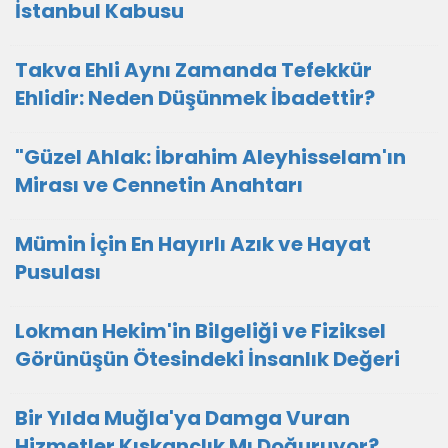
İstanbul Kabusu
Takva Ehli Aynı Zamanda Tefekkür
Ehlidir: Neden Düşünmek İbadettir?
"Güzel Ahlak: İbrahim Aleyhisselam'ın
Mirası ve Cennetin Anahtarı
Mümin İçin En Hayırlı Azık ve Hayat
Pusulası
Lokman Hekim'in Bilgeliği ve Fiziksel
Görünüşün Ötesindeki İnsanlık Değeri
Bir Yılda Muğla'ya Damga Vuran
Hizmetler Kıskançlık Mı Doğuruyor?