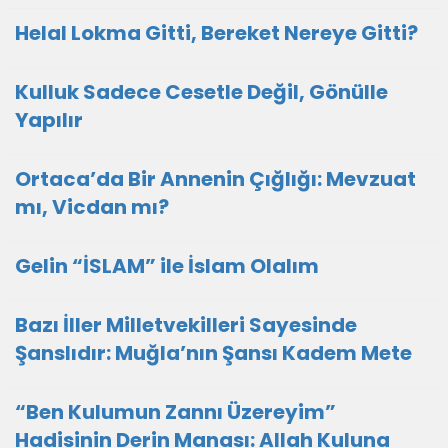
Helal Lokma Gitti, Bereket Nereye Gitti?
Kulluk Sadece Cesetle Değil, Gönülle
Yapılır
Ortaca’da Bir Annenin Çığlığı: Mevzuat
mı, Vicdan mı?
Gelin “İSLAM” ile İslam Olalım
Bazı İller Milletvekilleri Sayesinde
Şanslıdır: Muğla’nın Şansı Kadem Mete
“Ben Kulumun Zannı Üzereyim”
Hadisinin Derin Manası: Allah Kuluna