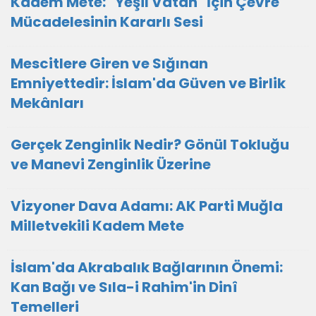
Kadem Mete: "Yeşil Vatan" İçin Çevre
Mücadelesinin Kararlı Sesi
Mescitlere Giren ve Sığınan
Emniyettedir: İslam'da Güven ve Birlik
Mekânları
Gerçek Zenginlik Nedir? Gönül Tokluğu
ve Manevi Zenginlik Üzerine
Vizyoner Dava Adamı: AK Parti Muğla
Milletvekili Kadem Mete
İslam'da Akrabalık Bağlarının Önemi:
Kan Bağı ve Sıla-i Rahim'in Dinî
Temelleri