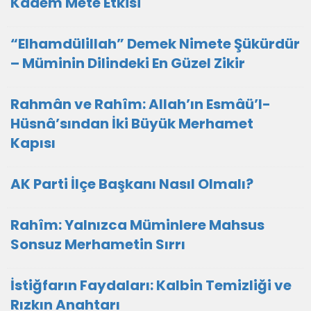
Kadem Mete Etkisi
“Elhamdülillah” Demek Nimete Şükürdür
– Müminin Dilindeki En Güzel Zikir
Rahmân ve Rahîm: Allah’ın Esmâü’l-
Hüsnâ’sından İki Büyük Merhamet
Kapısı
AK Parti İlçe Başkanı Nasıl Olmalı?
Rahîm: Yalnızca Müminlere Mahsus
Sonsuz Merhametin Sırrı
İstiğfarın Faydaları: Kalbin Temizliği ve
Rızkın Anahtarı