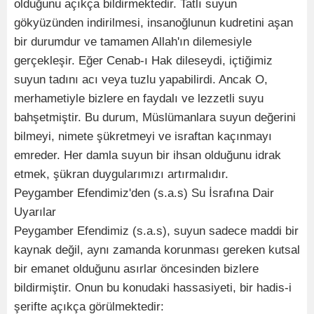
olduğunu açıkça bildirmektedir. Tatlı suyun
gökyüzünden indirilmesi, insanoğlunun kudretini aşan
bir durumdur ve tamamen Allah'ın dilemesiyle
gerçekleşir. Eğer Cenab-ı Hak dileseydi, içtiğimiz
suyun tadını acı veya tuzlu yapabilirdi. Ancak O,
merhametiyle bizlere en faydalı ve lezzetli suyu
bahşetmiştir. Bu durum, Müslümanlara suyun değerini
bilmeyi, nimete şükretmeyi ve israftan kaçınmayı
emreder. Her damla suyun bir ihsan olduğunu idrak
etmek, şükran duygularımızı artırmalıdır.
Peygamber Efendimiz'den (s.a.s) Su İsrafına Dair
Uyarılar
Peygamber Efendimiz (s.a.s), suyun sadece maddi bir
kaynak değil, aynı zamanda korunması gereken kutsal
bir emanet olduğunu asırlar öncesinden bizlere
bildirmiştir. Onun bu konudaki hassasiyeti, bir hadis-i
şerifte açıkça görülmektedir: