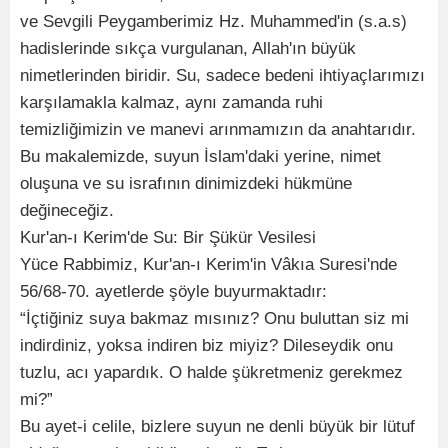
ve Sevgili Peygamberimiz Hz. Muhammed'in (s.a.s)
hadislerinde sıkça vurgulanan, Allah'ın büyük
nimetlerinden biridir. Su, sadece bedeni ihtiyaçlarımızı
karşılamakla kalmaz, aynı zamanda ruhi
temizliğimizin ve manevi arınmamızın da anahtarıdır.
Bu makalemizde, suyun İslam'daki yerine, nimet
oluşuna ve su israfının dinimizdeki hükmüne
değineceğiz.
Kur'an-ı Kerim'de Su: Bir Şükür Vesilesi
Yüce Rabbimiz, Kur'an-ı Kerim'in Vâkıa Suresi'nde
56/68-70. ayetlerde şöyle buyurmaktadır:
“İçtiğiniz suya bakmaz mısınız? Onu buluttan siz mi
indirdiniz, yoksa indiren biz miyiz? Dileseydik onu
tuzlu, acı yapardık. O halde şükretmeniz gerekmez
mi?”
Bu ayet-i celile, bizlere suyun ne denli büyük bir lütuf