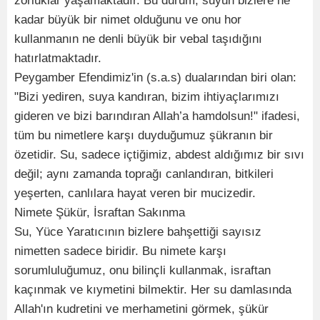
zorluklar yaşamaktadır. Bu durum, suyun bizlere ne
kadar büyük bir nimet olduğunu ve onu hor
kullanmanın ne denli büyük bir vebal taşıdığını
hatırlatmaktadır.
Peygamber Efendimiz'in (s.a.s) dualarından biri olan:
"Bizi yediren, suya kandıran, bizim ihtiyaçlarımızı
gideren ve bizi barındıran Allah’a hamdolsun!" ifadesi,
tüm bu nimetlere karşı duyduğumuz şükranın bir
özetidir. Su, sadece içtiğimiz, abdest aldığımız bir sıvı
değil; aynı zamanda toprağı canlandıran, bitkileri
yeşerten, canlılara hayat veren bir mucizedir.
Nimete Şükür, İsraftan Sakınma
Su, Yüce Yaratıcının bizlere bahşettiği sayısız
nimetten sadece biridir. Bu nimete karşı
sorumluluğumuz, onu bilinçli kullanmak, israftan
kaçınmak ve kıymetini bilmektir. Her su damlasında
Allah'ın kudretini ve merhametini görmek, şükür