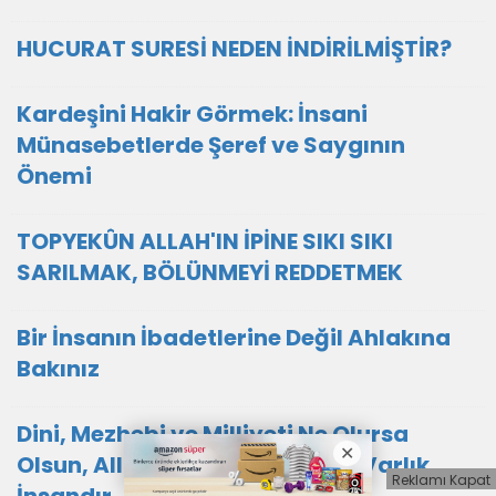
HUCURAT SURESİ NEDEN İNDİRİLMİŞTİR?
Kardeşini Hakir Görmek: İnsani
Münasebetlerde Şeref ve Saygının
Önemi
TOPYEKÛN ALLAH'IN İPİNE SIKI SIKI
SARILMAK, BÖLÜNMEYİ REDDETMEK
Bir İnsanın İbadetlerine Değil Ahlakına
Bakınız
Dini, Mezhebi ve Milliyeti Ne Olursa
Olsun, Allah Katında En Şerefli Varlık
Reklamı Kapat