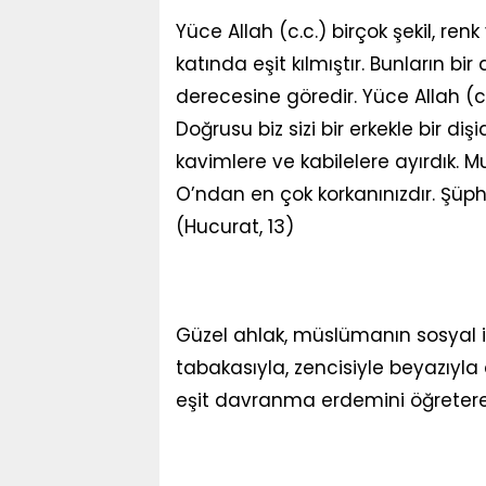
Yüce Allah (c.c.) birçok şekil, ren
katında eşit kılmıştır. Bunların bi
derecesine göredir. Yüce Allah (c.
Doğrusu biz sizi bir erkekle bir dişi
kavimlere ve kabilelere ayırdık. M
O’ndan en çok korkanınızdır. Şüphe
(Hucurat, 13)
Güzel ahlak, müslümanın sosyal ili
tabakasıyla, zencisiyle beyazıyl
eşit davranma erdemini öğreterek 