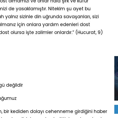
 dost olmamızı ve onlar hala şirk ve küfür
zi de yasaklamıştır. Nitekim şu ayet bu
 yalnız sizinle din uğrunda savaşanları, sizi
rılmanız için onlara yardım edenleri dost
ost olursa işte zalimler onlardır.” (Hucurat, 9)
ü değildir
luğumuz
ın, bir kediden dolayı cehenneme girdiğini haber