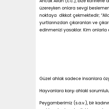
Ancak Allah (c.c.), bize kafirlerle
üzereyken onlara sevgi beslememi
noktaya dikkat çekmektedir; “Allah
yurtlarınızdan çıkaranları ve çıka
edinmenizi yasaklar. Kim onlarla d
Güzel ahlak sadece insanlara özg
Hayvanlara karşı ahlaki sorumlu
Peygamberimiz (s.a.v.), bir kadın