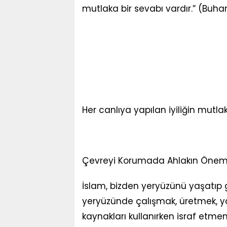
mutlaka bir sevabı vardır.” (Buha
Her canlıya yapılan iyiliğin mutla
Çevreyi Korumada Ahlakın Önem
İslam, bizden yeryüzünü yaşatıp g
yeryüzünde çalışmak, üretmek, ya
kaynakları kullanırken israf etm