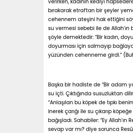
verirken, kadının kediyi hapseder
bırakarak etraftan bir şeyler ye
cehennem ateşini hak ettiğini sö
su vermesi sebebi ile de Allah’ın 
şöyle demektedir: “Bir kadın, doy
doyurması için salmayıp bağlaya
yüzünden cehenneme girdi.” (Buha
Başka bir hadiste de “Bir adam y
su içti. Çıktığında susuzluktan di
“Anlaşılan bu köpek de tıpkı ben
inerek çarığı ile su çıkarıp köpeğe
bağışladı. Sahabiler: “Ey Allah’ın
sevap var mı? diye sorunca Resûlül