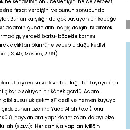
ek ne kendisinin onu beslediğini ne de serbest
mesine fırsat verdiğini ve bunun sonucunda
yler. Bunun karşılığında çok susayan bir köpeğe
bir adamın günahlarını bağışladığını bildirerek
urmadığı, yerdeki börtü-böcekle karnını
rak açlıktan ölümüne sebep olduğu kedisi
ri, 3140; Müslim, 2619)
olculuktayken susadı ve bulduğu bir kuyuya inip
lini çıkarıp soluyan bir köpek gördü. Adam:
im gibi susuzluk çekmiş!” dedi ve hemen kuyuya
 içirdi. Bunun üzerine Yüce Allah (c.c.), onu
 Resûlü, hayvanlara yaptıklarımızdan dolayı bize
lah (s.a.v.): “Her canlıya yapılan iyiliğin