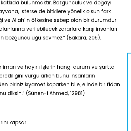
katkıda bulunmaktır. Bozgunculuk ve doğayı
ayvana, isterse de bitkilere yönelik olsun fark
i ve Allah’ın öfkesine sebep olan bir durumdur.
anlarına verilebilecek zararlara karşı insanları
ah bozgunculuğu sevmez.” (Bakara, 205).
imarı ve hayırlı işlerin hangi durum ve şartta
ekliliğini vurgularken bunu insanların
en biriniz kıyamet koparken bile, elinde bir fidan
u diksin.” (Sünen-i Ahmed, 12981)
rını kapsar