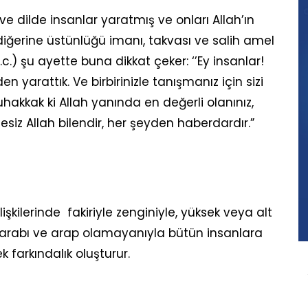
k ve dilde insanlar yaratmış ve onları Allah’ın
r diğerine üstünlüğü imanı, takvası ve salih amel
c.) şu ayette buna dikkat çeker: ‘’Ey insanlar!
den yarattık. Ve birbirinizle tanışmanız için sizi
uhakkak ki Allah yanında en değerli olanınız,
siz Allah bilendir, her şeyden haberdardır.”
şkilerinde fakiriyle zenginiyle, yüksek veya alt
a arabı ve arap olamayanıyla bütün insanlara
farkındalık oluşturur.