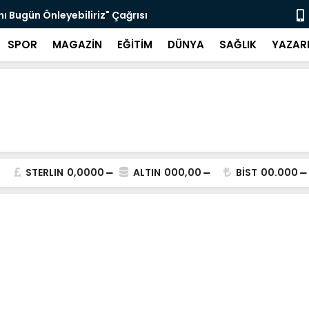
nı Bugün Önleyebiliriz" Çağrısı
Selahattin
SPOR
MAGAZİN
EĞİTİM
DÜNYA
SAĞLIK
YAZAR
STERLIN
0,0000
ALTIN
000,00
BİST
00.000