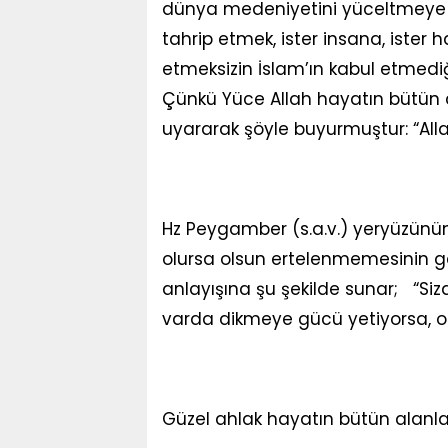
dünya medeniyetini yüceltmeye 
tahrip etmek, ister insana, ister h
etmeksizin İslam’ın kabul etmediğ
Çünkü Yüce Allah hayatın bütün al
uyararak şöyle buyurmuştur: “All
Hz Peygamber (s.a.v.) yeryüzünün 
olursa olsun ertelenmemesinin ger
anlayışına şu şekilde sunar; “Sizd
varda dikmeye gücü yetiyorsa, on
Güzel ahlak hayatın bütün alanla