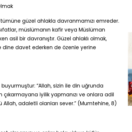
Olmak
arın tümüne güzel ahlakla davranmamızı emreder.
i sıfatlar, müslümanın kafir veya Müslüman
en asil bir davranıştır. Güzel ahlaklı olmak,
dine davet ederken de özenle yerine
buyurmuştur: “Allah, sizin ile din uğrunda
n çıkarmayana iyilik yapmanızı ve onlara adil
llah, adaletli olanları sever.” (Mumtehine, 8)