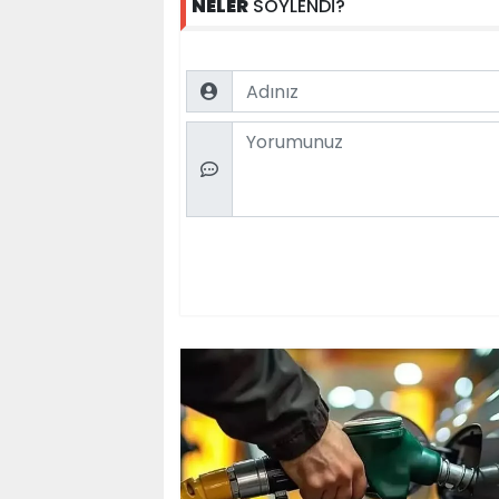
NELER
SÖYLENDİ?
Name
Comment