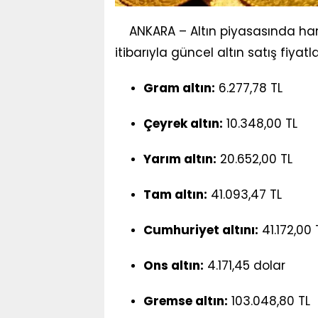
ANKARA – Altın piyasasında hare
itibarıyla güncel altın satış fiyatla
Gram altın:
6.277,78 TL
Çeyrek altın:
10.348,00 TL
Yarım altın:
20.652,00 TL
Tam altın:
41.093,47 TL
Cumhuriyet altını:
41.172,00 
Ons altın:
4.171,45 dolar
Gremse altın:
103.048,80 TL