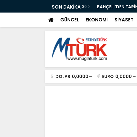
ı Kısa Film Yarışması İçin Başvurular
SON DAKİKA
BAHÇELİ'DEN TARİH
GÜNCEL
EKONOMİ
SİYASET
DOLAR
0,0000
EURO
0,0000