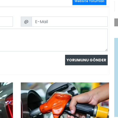
Website Yorumları
Email
@