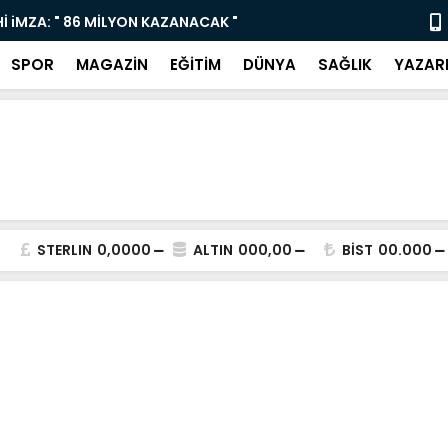
İ iMZA: " 86 MİLYON KAZANACAK "
Yaz Sanat K
SPOR
MAGAZİN
EĞİTİM
DÜNYA
SAĞLIK
YAZAR
STERLIN
0,0000
ALTIN
000,00
BİST
00.000