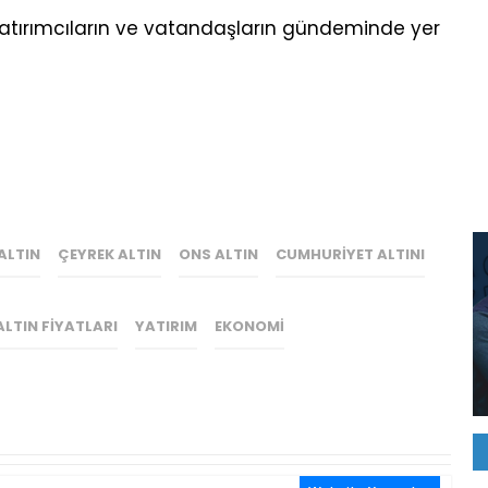
yatırımcıların ve vatandaşların gündeminde yer
ALTIN
ÇEYREK ALTIN
ONS ALTIN
CUMHURIYET ALTINI
LTIN FIYATLARI
YATIRIM
EKONOMI