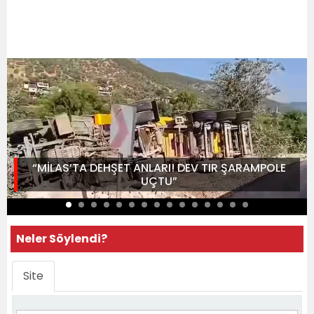
“MİLAS’TA DEHŞET ANLARI! DEV TIR ŞARAMPOLE
UÇTU”
Neler Söylendi?
Site