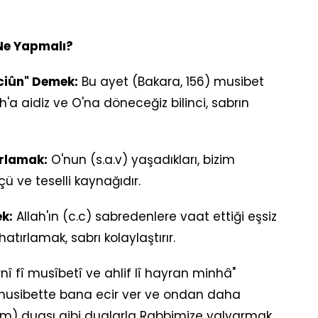
 Ne Yapmalı?
râciûn" Demek:
Bu ayet (Bakara, 156) musibet
ah'a aidiz ve O'na döneceğiz bilinci, sabrın
ırlamak:
O'nun (s.a.v) yaşadıkları, bizim
lçü ve teselli kaynağıdır.
k:
Allah'ın (c.c) sabredenlere vaat ettiği eşsiz
hatırlamak, sabrı kolaylaştırır.
î fî musîbetî ve ahlif lî hayran minhâ"
 musibette bana ecir ver ve ondan daha
slim) duası gibi dualarla Rabbimize yalvarmak.