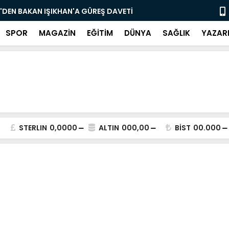
'DEN BAKAN IŞIKHAN'A GÜREŞ DAVETİ
"Bir Sonrak
SPOR
MAGAZİN
EĞİTİM
DÜNYA
SAĞLIK
YAZAR
STERLIN
0,0000
ALTIN
000,00
BİST
00.000