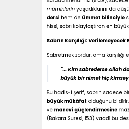
Burada Efendimiz (s.a.v), sadece 
müminlerin
yaşadıklarını da düşü
dersi
hem de
ümmet bilinciyle
s
hissi, sabrı kolaylaştıran en büyük 
Sabrın Karşılığı: Verilemeyecek
Sabretmek zordur, ama karşılığı eşs
"... Kim sabrederse Allah da
büyük bir nimet hiç kimsey
Bu hadis-i şerif, sabrın sadece bi
büyük mükâfat
olduğunu bildirir
ve
manevi güçlendirmesine
mazh
(Bakara Suresi, 153) vaadi bu des