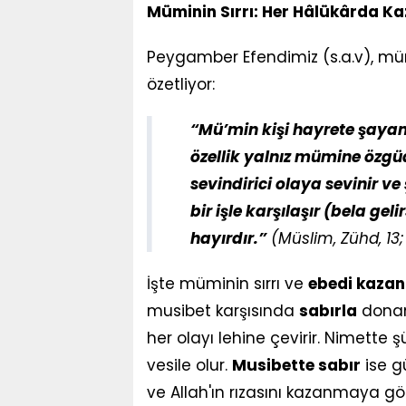
Müminin Sırrı: Her Hâlükârda K
Peygamber Efendimiz (s.a.v), müm
özetliyor:
“Mü’min kişi hayrete şayandı
özellik yalnız mümine özgüd
sevindirici olaya sevinir ve
bir işle karşılaşır (bela ge
hayırdır.”
(Müslim, Zühd, 13;
İşte müminin sırrı ve
ebedi kazan
musibet karşısında
sabırla
donanm
her olayı lehine çevirir. Nimette
vesile olur.
Musibette sabır
ise g
ve Allah'ın rızasını kazanmaya g