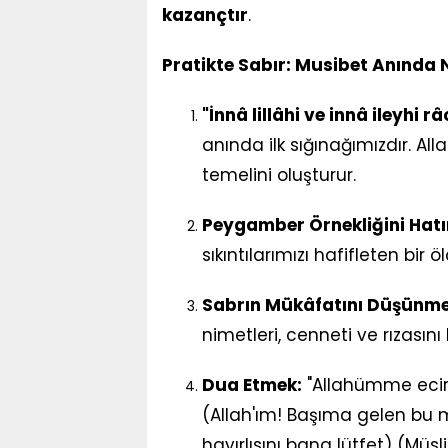
kazançtır
.
Pratikte Sabır: Musibet Anında
"İnnâ lillâhi ve innâ ileyhi 
anında ilk sığınağımızdır. All
temelini oluşturur.
Peygamber Örnekliğini Hat
sıkıntılarımızı hafifleten bir ö
Sabrın Mükâfatını Düşünme
nimetleri, cenneti ve rızasını 
Dua Etmek:
"Allahümme ecirn
(Allah'ım! Başıma gelen bu
hayırlısını bana lütfet) (Mü