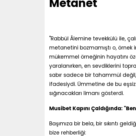
Metanet
"Rabbül Âlemine tevekkülü ile, çal
metanetini bozmamıştı o, örnek i
mükemmel örneğinin hayatını özetl
yaralanırken, en sevdiklerini topra
sabır sadece bir tahammül değil, 
ifadesiydi. Ümmetine de bu eşsiz
sığınacakları limanı gösterdi.
Musibet Kapını Çaldığında: "Beni
Başımıza bir bela, bir sıkıntı geld
bize rehberliği: