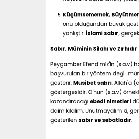
Küçümsememek, Büyütme
onu olduğundan büyük göste
yanlıştır.
İslami sabır
, gerçek
Sabır, Müminin Silahı ve Zırhıdır
Peygamber Efendimiz'in (s.a.v) ha
başvurulan bir yöntem değil, müm
gösterir.
Musibet sabrı
, Allah'a 
göstergesidir. O'nun (s.a.v) örnekli
kazandıracağı
ebedi nimetleri
dü
daim kılalım. Unutmayalım ki, gerç
gösterilen
sabır ve sebatladır
.