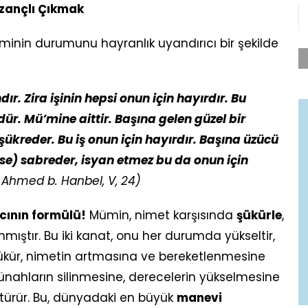
azançlı Çıkmak
inin durumunu hayranlık uyandırıcı bir şekilde
r. Zira işinin hepsi onun için hayırdır. Bu
ür. Mü’mine aittir. Başına gelen güzel bir
 şükreder. Bu iş onun için hayırdır. Başına üzücü
lirse) sabreder, isyan etmez bu da onun için
 Ahmed b. Hanbel, V, 24)
cının formülü!
Mümin, nimet karşısında
şükürle
,
ıştır. Bu iki kanat, onu her durumda yükseltir,
 şükür, nimetin artmasına ve bereketlenmesine
ünahların silinmesine, derecelerin yükselmesine
ötürür. Bu, dünyadaki en büyük
manevi