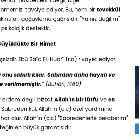
kendi musibetlerini değil,
diğer
nmemizi tavsiye ediyor. Bu, hem bir
tevekkül
ıkıntıları göğüsleme çağrısıdır. "Yalnız değilim"
psikolojik destektir.
 Büyüklükte Bir Nimet
izdir. Ebû Saîd El-Hudrî (r.a) rivayet ediyor:
 onu sabırlı kılar. Sabırdan daha hayırlı ve
e verilmemiştir."
(Buhârî, 1469)
r erdem değil, bizzat
Allah'ın bir lütfu
ve
en
. Sabreden kul, Allah'ın (c.c) özel yardımına
ar olur. Allah'ın (c.c) "Sabredenlerle beraberim"
teğin en büyük garantisidir.