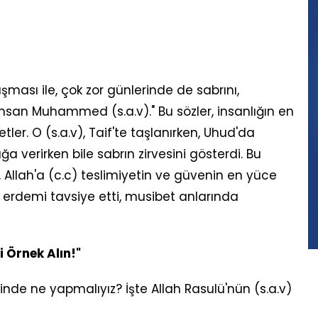
ışması ile, çok zor günlerinde de sabrını,
nsan Muhammed (s.a.v)." Bu sözler, insanlığın en
er. O (s.a.v), Taif'te taşlanırken, Uhud'da
ğa verirken bile sabrın zirvesini gösterdi. Bu
Allah'a (c.c) teslimiyetin ve güvenin en yüce
 erdemi tavsiye etti, musibet anlarında
 Örnek Alın!"
iğinde ne yapmalıyız? İşte Allah Rasulü'nün (s.a.v)