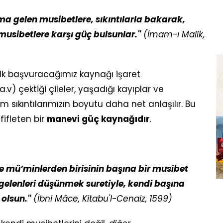
 gelen musibetlere, sıkıntılarla bakarak,
 musibetlere karşı güç bulsunlar."
(İmam-ı Malik,
ilk başvuracağımız kaynağı işaret
.a.v) çektiği çileler, yaşadığı kayıplar ve
im sıkıntılarımızın boyutu daha net anlaşılır. Bu
fifleten bir
manevi güç kaynağıdır
.
e mü’minlerden birisinin başına bir musibet
elenleri düşünmek suretiyle, kendi başına
 olsun."
(İbni Mâce, Kitabu'l-Cenaiz, 1599)