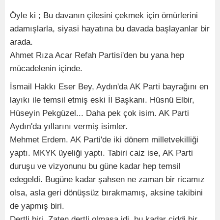
Öyle ki ; Bu davanın çilesini çekmek için ömürlerini
adamışlarla, siyasi hayatına bu davada başlayanlar bir
arada.
Ahmet Rıza Acar Refah Partisi'den bu yana hep
mücadelenin içinde.
İsmail Hakkı Eser Bey, Aydın'da AK Parti bayrağını en
layıkı ile temsil etmiş eski İl Başkanı. Hüsnü Elbir,
Hüseyin Pekgüzel... Daha pek çok isim. AK Parti
Aydın'da yıllarını vermiş isimler.
Mehmet Erdem. AK Parti'de iki dönem milletvekilliği
yaptı. MKYK üyeliği yaptı. Tabiri caiz ise, AK Parti
duruşu ve vizyonunu bu güne kadar hep temsil
edegeldi. Bugüne kadar şahsen ne zaman bir ricamız
olsa, asla geri dönüşsüz bırakmamış, aksine takibini
de yapmış biri.
Dertli biri. Zaten dertli olmasa idi, bu kadar ciddi bir