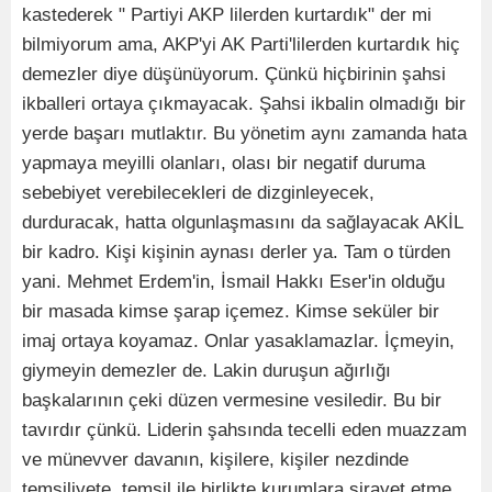
kastederek " Partiyi AKP lilerden kurtardık" der mi
bilmiyorum ama, AKP'yi AK Parti'lilerden kurtardık hiç
demezler diye düşünüyorum. Çünkü hiçbirinin şahsi
ikballeri ortaya çıkmayacak. Şahsi ikbalin olmadığı bir
yerde başarı mutlaktır. Bu yönetim aynı zamanda hata
yapmaya meyilli olanları, olası bir negatif duruma
sebebiyet verebilecekleri de dizginleyecek,
durduracak, hatta olgunlaşmasını da sağlayacak AKİL
bir kadro. Kişi kişinin aynası derler ya. Tam o türden
yani. Mehmet Erdem'in, İsmail Hakkı Eser'in olduğu
bir masada kimse şarap içemez. Kimse seküler bir
imaj ortaya koyamaz. Onlar yasaklamazlar. İçmeyin,
giymeyin demezler de. Lakin duruşun ağırlığı
başkalarının çeki düzen vermesine vesiledir. Bu bir
tavırdır çünkü. Liderin şahsında tecelli eden muazzam
ve münevver davanın, kişilere, kişiler nezdinde
temsiliyete, temsil ile birlikte kurumlara sirayet etme