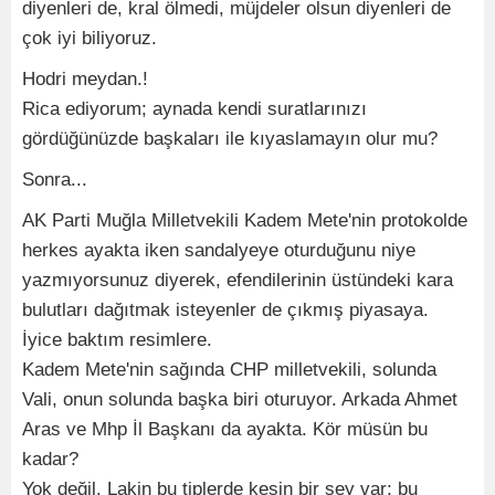
diyenleri de, kral ölmedi, müjdeler olsun diyenleri de
çok iyi biliyoruz.
Hodri meydan.!
Rica ediyorum; aynada kendi suratlarınızı
gördüğünüzde başkaları ile kıyaslamayın olur mu?
Sonra...
AK Parti Muğla Milletvekili Kadem Mete'nin protokolde
herkes ayakta iken sandalyeye oturduğunu niye
yazmıyorsunuz diyerek, efendilerinin üstündeki kara
bulutları dağıtmak isteyenler de çıkmış piyasaya.
İyice baktım resimlere.
Kadem Mete'nin sağında CHP milletvekili, solunda
Vali, onun solunda başka biri oturuyor. Arkada Ahmet
Aras ve Mhp İl Başkanı da ayakta. Kör müsün bu
kadar?
Yok değil. Lakin bu tiplerde kesin bir şey var; bu