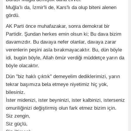
Muğla’lı da, İzmir'li de, Kars'lı da olup biteni alenen
gördü.
AK Parti önce muhafazakar, sonra demokrat bir
Partidir. Şundan herkes emin olsun ki; Bu dava bizim
davamızdır. Bu davaya nefer olanlar, davaya zarar
verenlerin peşini asla bırakmayacaktır. Bu, dün böyle
idi, bugün böyle, Allah ömür verdiği müddetçe yarın da
böyle olacaktır.
Dün "biz haklı çıktık" demeyelim dediklerimizi, yarın
tekrar başımıza bela etmeye niyetimiz hiç yok,
bilesiniz.
İster midenizi, ister beyninizi, ister kalbinizi, isterseniz
omuriliğinizi değiştirmiş olun fark etmez bizim için.
Siz zengin,
Siz güçlü,