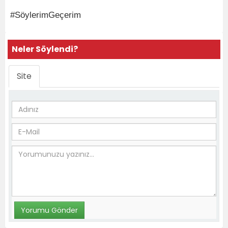
#SöylerimGeçerim
Neler Söylendi?
Site