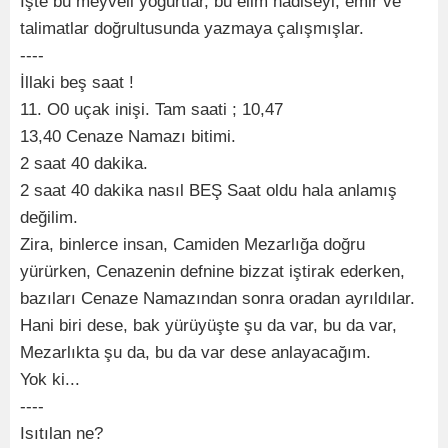
İşte bu meyveli yoğurtlar, bu elim hadiseyi, emir ve
talimatlar doğrultusunda yazmaya çalışmışlar.
----
İllaki beş saat !
11. O0 uçak inişi. Tam saati ; 10,47
13,40 Cenaze Namazı bitimi.
2 saat 40 dakika.
2 saat 40 dakika nasıl BEŞ Saat oldu hala anlamış
değilim.
Zira, binlerce insan, Camiden Mezarlığa doğru
yürürken, Cenazenin defnine bizzat iştirak ederken,
bazıları Cenaze Namazından sonra oradan ayrıldılar.
Hani biri dese, bak yürüyüşte şu da var, bu da var,
Mezarlıkta şu da, bu da var dese anlayacağım.
Yok ki...
----
Isıtılan ne?