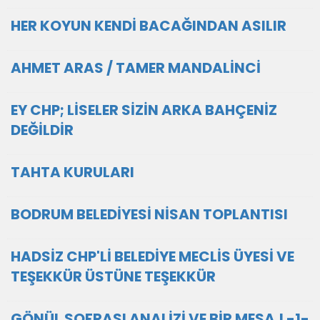
HER KOYUN KENDİ BACAĞINDAN ASILIR
AHMET ARAS / TAMER MANDALİNCİ
EY CHP; LİSELER SİZİN ARKA BAHÇENİZ
DEĞİLDİR
TAHTA KURULARI
BODRUM BELEDİYESİ NİSAN TOPLANTISI
HADSİZ CHP'Lİ BELEDİYE MECLİS ÜYESİ VE
TEŞEKKÜR ÜSTÜNE TEŞEKKÜR
GÖNÜL SOFRASI ANALİZİ VE BİR MESAJ -1-