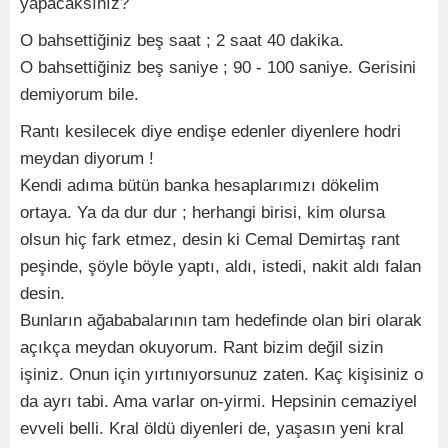
yapacaksınız?
O bahsettiğiniz beş saat ; 2 saat 40 dakika.
O bahsettiğiniz beş saniye ; 90 - 100 saniye. Gerisini
demiyorum bile.
Rantı kesilecek diye endişe edenler diyenlere hodri
meydan diyorum !
Kendi adıma bütün banka hesaplarımızı dökelim
ortaya. Ya da dur dur ; herhangi birisi, kim olursa
olsun hiç fark etmez, desin ki Cemal Demirtaş rant
peşinde, şöyle böyle yaptı, aldı, istedi, nakit aldı falan
desin.
Bunların ağababalarının tam hedefinde olan biri olarak
açıkça meydan okuyorum. Rant bizim değil sizin
işiniz. Onun için yırtınıyorsunuz zaten. Kaç kişisiniz o
da ayrı tabi. Ama varlar on-yirmi. Hepsinin cemaziyel
evveli belli. Kral öldü diyenleri de, yaşasın yeni kral