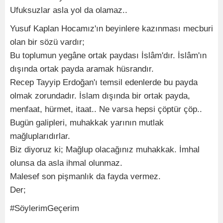
Ufuksuzlar asla yol da olamaz..
Yusuf Kaplan Hocamız'ın beyinlere kazınması mecburi
olan bir sözü vardır;
Bu toplumun yegâne ortak paydası İslâm'dır. İslâm'ın
dışında ortak payda aramak hüsrandır.
Recep Tayyip Erdoğan'ı temsil edenlerde bu payda
olmak zorundadır. İslam dışında bir ortak payda,
menfaat, hürmet, itaat.. Ne varsa hepsi çöptür çöp..
Bugün galipleri, muhakkak yarının mutlak
mağluplarıdırlar.
Biz diyoruz ki; Mağlup olacağınız muhakkak. İmhal
olunsa da asla ihmal olunmaz.
Malesef son pişmanlık da fayda vermez.
Der;
#SöylerimGeçerim