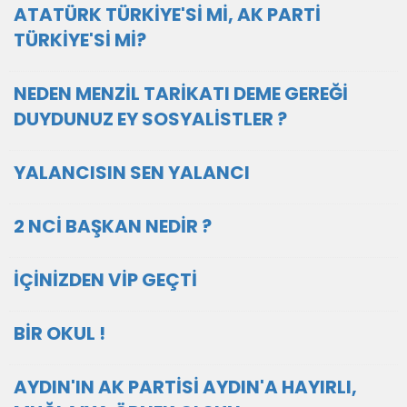
ATATÜRK TÜRKİYE'Sİ Mİ, AK PARTİ
TÜRKİYE'Sİ Mİ?
NEDEN MENZİL TARİKATI DEME GEREĞİ
DUYDUNUZ EY SOSYALİSTLER ?
YALANCISIN SEN YALANCI
2 NCİ BAŞKAN NEDİR ?
İÇİNİZDEN VİP GEÇTİ
BİR OKUL !
AYDIN'IN AK PARTİSİ AYDIN'A HAYIRLI,