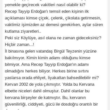
yemekle geçirecek vakitleri nasıl olabilir ki?
Recep Tayyip Erdoğan'ı temsil eden kişinin ilk
açıklaması kimse çiçek, çelenk, çikolata getirmesin,
vaktimiz işimizden az demesi gerekirken, aylar süren
kutlama ziyaretleri..
Peki siz Köylüye, asıl olana ne zaman gideceksiniz?
Hiçbir zaman...!
İl binasına gelen vatandaş Birgül Teyzenin yüzüne
bakılmıyor. Kimin kimin adamı olduğunu kimse
bilmiyor. Ama Recep Tayyip Erdoğan'ın adamı
olmadığını herkes biliyor. Herkes birine sırtını
yaslarsa orada ehliyet, liyakattan bahsedilebilir mi?
Kervan 2002 de yola çıkmıştır. Yolda bu Kervana
elbette niceleri dahil olmuştur. Dahil olanlar bu
kervana birşeyler de katmıştır. Bu, kervanın
güvenilirliği, ciddiyeti, gücü ile dosdoğru orantılı bir