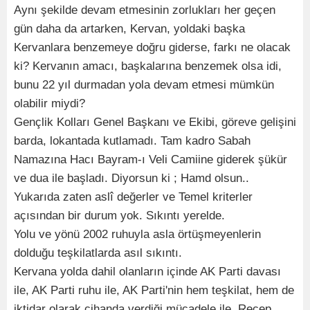
Aynı şekilde devam etmesinin zorlukları her geçen
gün daha da artarken, Kervan, yoldaki başka
Kervanlara benzemeye doğru giderse, farkı ne olacak
ki? Kervanın amacı, başkalarına benzemek olsa idi,
bunu 22 yıl durmadan yola devam etmesi mümkün
olabilir miydi?
Gençlik Kolları Genel Başkanı ve Ekibi, göreve gelişini
barda, lokantada kutlamadı. Tam kadro Sabah
Namazına Hacı Bayram-ı Veli Camiine giderek şükür
ve dua ile başladı. Diyorsun ki ; Hamd olsun..
Yukarıda zaten aslî değerler ve Temel kriterler
açısından bir durum yok. Sıkıntı yerelde.
Yolu ve yönü 2002 ruhuyla asla örtüşmeyenlerin
dolduğu teşkilatlarda asıl sıkıntı.
Kervana yolda dahil olanların içinde AK Parti davası
ile, AK Parti ruhu ile, AK Parti'nin hem teşkilat, hem de
iktidar olarak cihanda verdiği mücadele ile, Recep