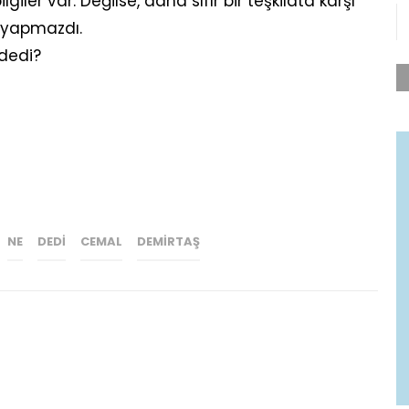
er var. Değilse, daha sıfır bir teşkilata karşı
ş yapmazdı.
 dedi?
NE
DEDI
CEMAL
DEMIRTAŞ