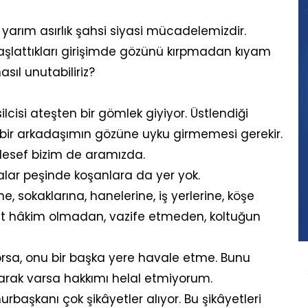
yarım asırlık şahsi siyasi mücadelemizdir.
aşlattıkları girişimde gözünü kırpmadan kıyam
sıl unutabiliriz?
cisi ateşten bir gömlek giyiyor. Üstlendiği
içbir arkadaşımın gözüne uyku girmemesi gerekir.
aalesef bizim de aramızda.
lar peşinde koşanlara da yer yok.
 sokaklarına, hanelerine, iş yerlerine, köşe
aat hâkim olmadan, vazife etmeden, koltuğun
orsa, onu bir başka yere havale etme. Bunu
arak varsa hakkımı helal etmiyorum.
rbaşkanı çok şikâyetler alıyor. Bu şikâyetleri