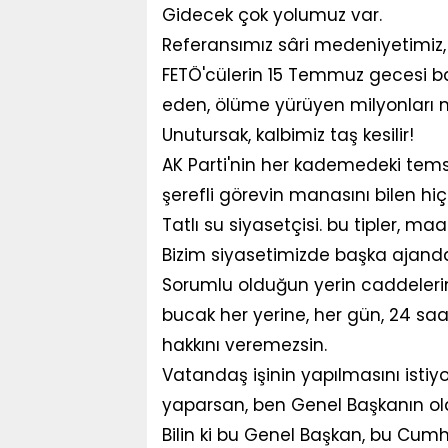
Gidecek çok yolumuz var.
Referansımız sâri medeniyetimiz, 
FETÖ'cülerin 15 Temmuz gecesi b
eden, ölüme yürüyen milyonları na
Unutursak, kalbimiz taş kesilir!
AK Parti'nin her kademedeki temsil
şerefli görevin manasını bilen h
Tatlı su siyasetçisi. bu tipler, m
Bizim siyasetimizde başka ajanda
Sorumlu olduğun yerin caddelerine,
bucak her yerine, her gün, 24 s
hakkını veremezsin.
Vatandaş işinin yapılmasını istiy
yaparsan, ben Genel Başkanın ol
Bilin ki bu Genel Başkan, bu Cumhu