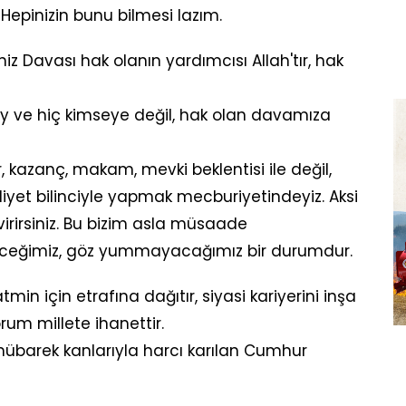
epinizin bunu bilmesi lazım.
niz Davası hak olanın yardımcısı Allah'tır, hak
ey ve hiç kimseye değil, hak olan davamıza
r, kazanç, makam, mevki beklentisi ile değil,
iyet bilinciyle yapmak mecburiyetindeyiz. Aksi
virirsiniz. Bu bizim asla müsaade
eceğimiz, göz yummayacağımız bir durumdur.
atmin için etrafına dağıtır, siyasi kariyerini inşa
rum millete ihanettir.
mübarek kanlarıyla harcı karılan Cumhur