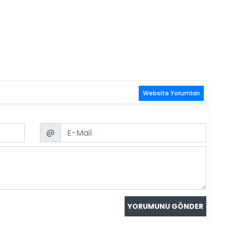
Website Yorumları
Email
@