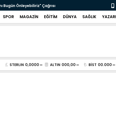
nı Bugün Önleyebiliriz" Çağrısı
Selahattin
SPOR
MAGAZİN
EĞİTİM
DÜNYA
SAĞLIK
YAZAR
STERLIN
0,0000
ALTIN
000,00
BİST
00.000