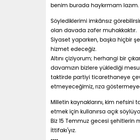
benim burada haykırmam lazım. H
Söylediklerimi imkânsız görebilirsi
olan davada zafer muhakkaktır.
Siyaset yaparken, başka hiçbir ş
hizmet edeceğiz.
Altını çiziyorum; herhangi bir çıka
davamızın bizlere yüklediği mesul
taktirde partiyi ticarethaneye çe
etmeyeceğimiz, rıza göstermey
Milletin kaynaklarını, kim nefsini t
etmek için kullanırsa açık söylüyo
Biz 15 Temmuz gecesi şehitlerin 
İttifakı'yız.
▪︎▪︎▪︎▪︎