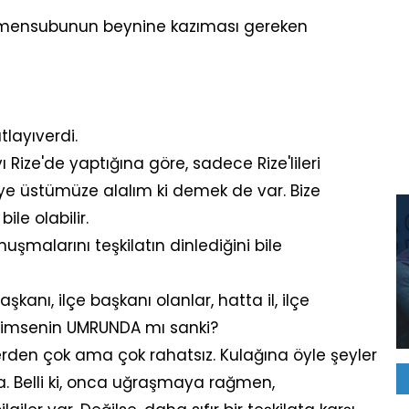
ti mensubunun beynine kazıması gereken
layıverdi.
ze'de yaptığına göre, sadece Rize'lileri
z niye üstümüze alalım ki demek de var. Bize
le olabilir.
malarını teşkilatın dinlediğini bile
şkanı, ilçe başkanı olanlar, hatta il, ilçe
. Kimsenin UMRUNDA mı sanki?
erden çok ama çok rahatsız. Kulağına öyle şeyler
a. Belli ki, onca uğraşmaya rağmen,