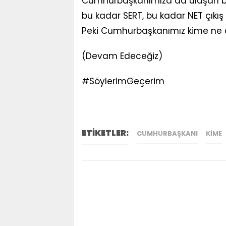
Cumhurbaşkanımıza da ulaşan bilgil
bu kadar SERT, bu kadar NET çıkı
Peki Cumhurbaşkanımız kime ne
(Devam Edeceğiz)
#SöylerimGeçerim
ETİKETLER:
CUMHURBAŞKANI
KIME