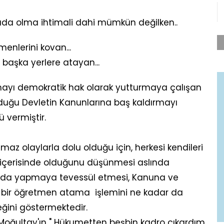
rtada olma ihtimali dahi mümkün değilken..
enlerini kovan...
başka yerlere atayan...
ayı demokratik hak olarak yutturmaya çalışan
lduğu Devletin Kanunlarına baş kaldırmayı
 vermiştir.
lmaz olaylarla dolu olduğu için, herkesi kendileri
ış içerisinde olduğunu düşünmesi aslında
sında yapmaya tevessül etmesi, Kanuna ve
 bir öğretmen atama işlemini ne kadar da
leğini göstermektedir.
oğultay'ın " Hükumetten beşbin kadro çıkardım.