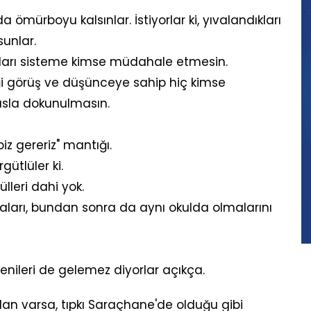
rda ömürboyu kalsınlar. İstiyorlar ki, yıvalandıkları
sunlar.
dukları sisteme kimse müdahale etmesin.
diği görüş ve düşünceye sahip hiç kimse
asla dokunulmasın.
ri biz gereriz" mantığı.
ütlüler ki.
leri dahi yok.
maları, bundan sonra da aynı okulda olmalarını
nileri de gelemez diyorlar açıkça.
lan varsa, tıpkı Saraçhane'de olduğu gibi