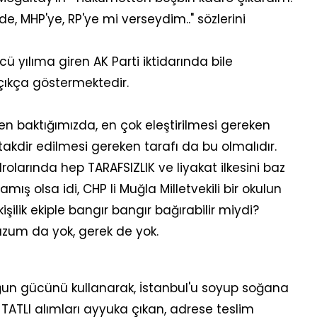
, MHP'ye, RP'ye mi verseydim.." sözlerini
ncü yılıma giren AK Parti iktidarında bile
açıkça göstermektedir.
den baktığımızda, en çok eleştirilmesi gereken
takdir edilmesi gereken tarafı da bu olmalıdır.
olarında hep TARAFSIZLIK ve liyakat ilkesini baz
amış olsa idi, CHP li Muğla Milletvekili bir okulun
işilik ekiple bangır bangır bağırabilir miydi?
üzum da yok, gerek de yok.
ğun gücünü kullanarak, İstanbul'u soyup soğana
TLİ TATLI alımları ayyuka çıkan, adrese teslim