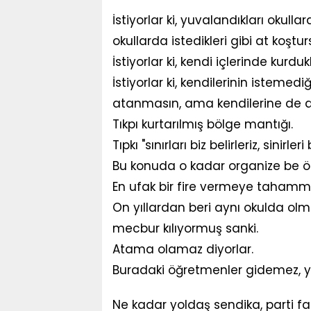
İstiyorlar ki, yuvalandıkları okulla
okullarda istedikleri gibi at koştur
İstiyorlar ki, kendi içlerinde kur
İstiyorlar ki, kendilerinin isteme
atanmasın, ama kendilerine de 
Tıkpı kurtarılmış bölge mantığı.
Tıpkı "sınırları biz belirleriz, sinirle
Bu konuda o kadar organize be örg
En ufak bir fire vermeye tahammül
On yıllardan beri aynı okulda ol
mecbur kılıyormuş sanki.
Atama olamaz diyorlar.
Buradaki öğretmenler gidemez, ye
Ne kadar yoldaş sendika, parti fa