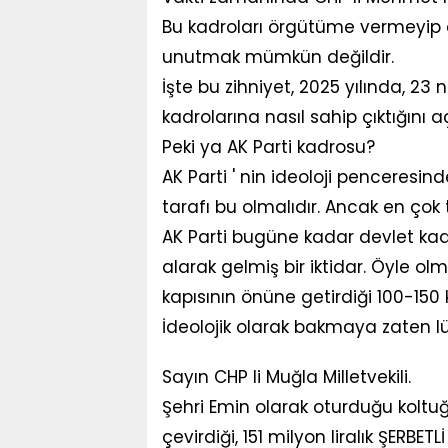
Bu kadroları örgütüme vermeyip de
unutmak mümkün değildir.
İşte bu zihniyet, 2025 yılında, 23 
kadrolarına nasıl sahip çıktığını 
Peki ya AK Parti kadrosu?
AK Parti ' nin ideoloji penceresin
tarafı bu olmalıdır. Ancak en çok 
AK Parti bugüne kadar devlet kadr
alarak gelmiş bir iktidar. Öyle olm
kapısının önüne getirdiği 100-150 k
İdeolojik olarak bakmaya zaten l
Sayın CHP li Muğla Milletvekili.
Şehri Emin olarak oturduğu koltu
çevirdiği, 151 milyon liralık ŞERBE