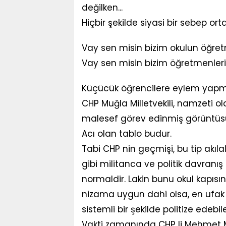
değilken...
Hiçbir şekilde siyasi bir sebep o
Vay sen misin bizim okulun öğretm
Vay sen misin bizim öğretmenleri 
Küçücük öğrencilere eylem yapm
CHP Muğla Milletvekili, namzeti o
malesef görev edinmiş görüntüsü
Acı olan tablo budur.
Tabi CHP nin geçmişi, bu tip akıla
gibi militanca ve politik davran
normaldir. Lakin bunu okul kapı
nizama uygun dahi olsa, en ufak
sistemli bir şekilde politize edebi
Vakti zamanında CHP li Mehmet M