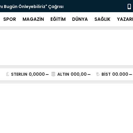
nı Bugün Önleyebiliriz" Çağrısı
Selahattin
SPOR
MAGAZİN
EĞİTİM
DÜNYA
SAĞLIK
YAZAR
STERLIN
0,0000
ALTIN
000,00
BİST
00.000