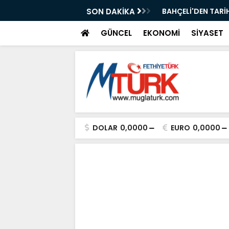
: " 86 MİLYON KAZANACAK "
SON DAKİKA
Yaz Sanat Kurslar
GÜNCEL
EKONOMİ
SİYASET
DOLAR
0,0000
EURO
0,0000