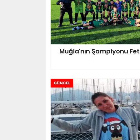
Muğla'nın Şampiyonu Fet
GÜNCEL