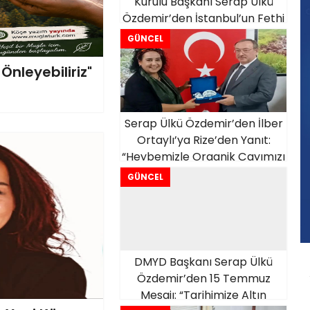
Kurulu Başkanı Serap Ülkü
Özdemir’den İstanbul’un Fethi
Mesajı
GÜNCEL
Önleyebiliriz"
Serap Ülkü Özdemir’den İlber
Ortaylı’ya Rize’den Yanıt:
“Heybemizle Organik Çayımızı
Toplayıp Geldik
GÜNCEL
DMYD Başkanı Serap Ülkü
Özdemir’den 15 Temmuz
Mesajı: “Tarihimize Altın