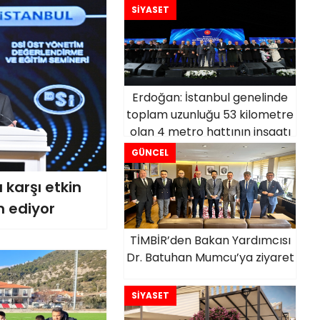
SİYASET
Erdoğan: İstanbul genelinde
toplam uzunluğu 53 kilometre
olan 4 metro hattının inşaatı
sürüyor
GÜNCEL
 karşı etkin
 ediyor
TİMBİR’den Bakan Yardımcısı
Dr. Batuhan Mumcu’ya ziyaret
SİYASET