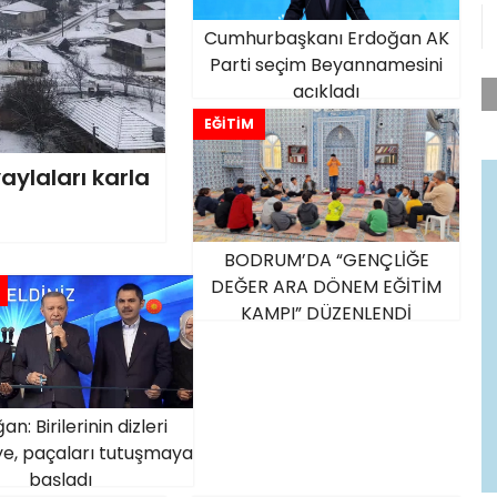
Cumhurbaşkanı Erdoğan AK
Parti seçim Beyannamesini
açıkladı
EĞİTİM
aylaları karla
BODRUM’DA “GENÇLİĞE
DEĞER ARA DÖNEM EĞİTİM
KAMPI” DÜZENLENDİ
n: Birilerinin dizleri
ye, paçaları tutuşmaya
başladı