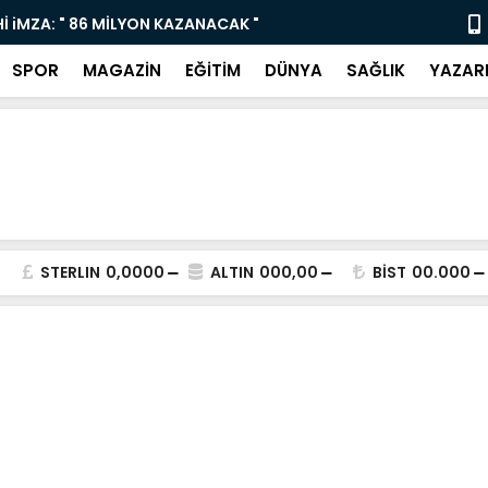
ı Çocukları ve Gençleri Sanatla Buluşturuyor
“Bodrum Dev
SPOR
MAGAZİN
EĞİTİM
DÜNYA
SAĞLIK
YAZAR
STERLIN
0,0000
ALTIN
000,00
BİST
00.000