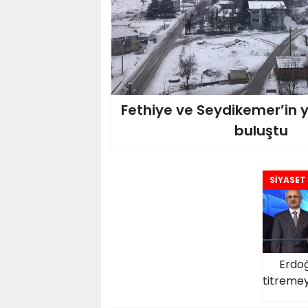
Fethiye ve Seydikemer’in y
buluştu
SİYASET
Erdoğa
titreme