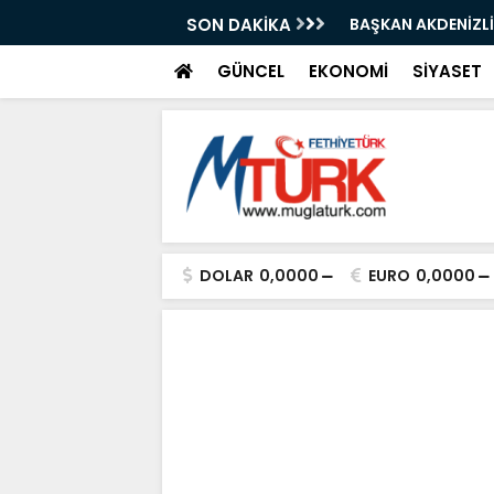
AKAN IŞIKHAN'A GÜREŞ DAVETİ
SON DAKİKA
"Bir Sonraki Yangı
GÜNCEL
EKONOMİ
SİYASET
DOLAR
0,0000
EURO
0,0000