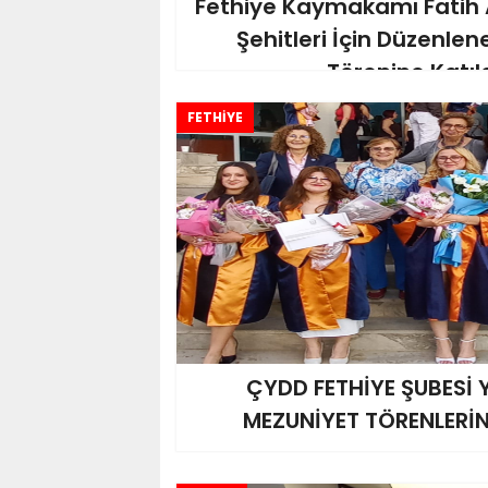
Fethiye Kaymakamı Fatih 
Şehitleri İçin Düzenle
Törenine Katıl
FETHİYE
ÇYDD FETHİYE ŞUBESİ 
MEZUNİYET TÖRENLERİN