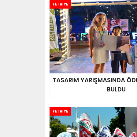
FETHİYE
TASARIM YARIŞMASINDA ÖDÜ
BULDU
FETHİYE