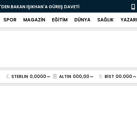
nı Bugün Önleyebiliriz" Çağrısı
Selahattin
SPOR
MAGAZİN
EĞİTİM
DÜNYA
SAĞLIK
YAZAR
STERLIN
0,0000
ALTIN
000,00
BİST
00.000