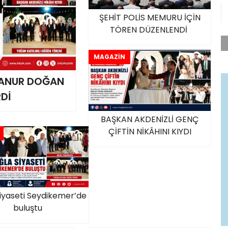
ŞEHİT POLİS MEMURU İÇİN
TÖREN DÜZENLENDİ
MAGAZİN
MANUR DOĞAN
Dİ
BAŞKAN AKDENİZLİ GENÇ
ÇİFTİN NİKÂHINI KIYDI
iyaseti Seydikemer’de
buluştu