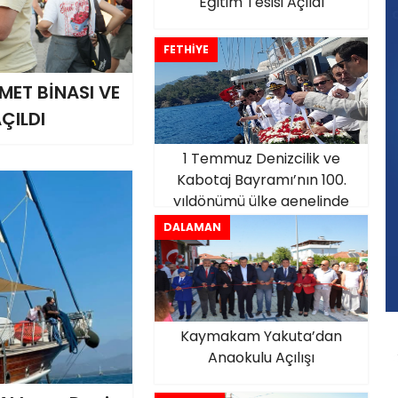
Eğitim Tesisi Açıldı
FETHİYE
MET BİNASI VE
AÇILDI
1 Temmuz Denizcilik ve
Kabotaj Bayramı’nın 100.
yıldönümü ülke genelinde
olduğu gibi Fethiye’de
DALAMAN
törenlerle kutlandı.
Kaymakam Yakuta’dan
Anaokulu Açılışı