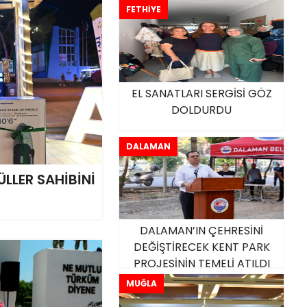
FETHİYE
EL SANATLARI SERGİSİ GÖZ
DOLDURDU
DALAMAN
LLER SAHİBİNİ
DALAMAN’IN ÇEHRESİNİ
DEĞİŞTİRECEK KENT PARK
PROJESİNİN TEMELİ ATILDI
MUĞLA