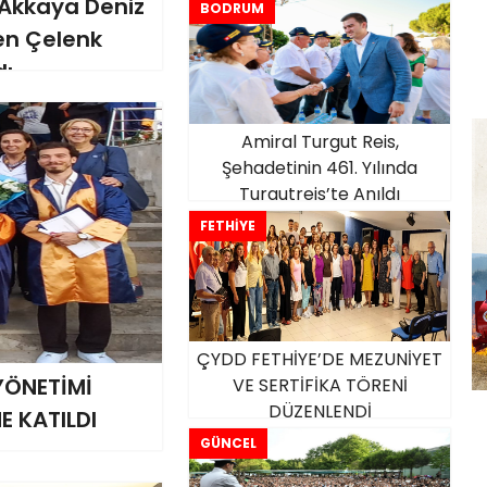
Akkaya Deniz
BODRUM
nen Çelenk
dı
Amiral Turgut Reis,
Şehadetinin 461. Yılında
Turgutreis’te Anıldı
FETHİYE
ÇYDD FETHİYE’DE MEZUNİYET
YÖNETİMİ
VE SERTİFİKA TÖRENİ
DÜZENLENDİ
E KATILDI
GÜNCEL