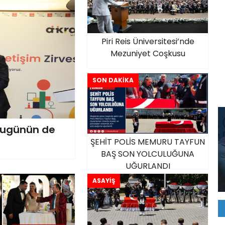
Piri Reis Üniversitesi’nde
Mezuniyet Coşkusu
SON DAKİKA
Bugünün de
ŞEHİT POLİS MEMURU TAYFUN
BAŞ SON YOLCULUĞUNA
UĞURLANDI
ASAYİŞ