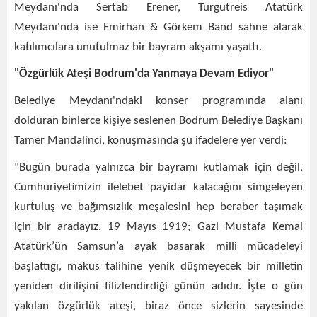
Meydanı'nda Sertab Erener, Turgutreis Atatürk
Meydanı'nda ise Emirhan & Görkem Band sahne alarak
katılımcılara unutulmaz bir bayram akşamı yaşattı.
"Özgürlük Ateşi Bodrum'da Yanmaya Devam Ediyor"
Belediye Meydanı'ndaki konser programında alanı
dolduran binlerce kişiye seslenen Bodrum Belediye Başkanı
Tamer Mandalinci, konuşmasında şu ifadelere yer verdi:
"Bugün burada yalnızca bir bayramı kutlamak için değil,
Cumhuriyetimizin ilelebet payidar kalacağını simgeleyen
kurtuluş ve bağımsızlık meşalesini hep beraber taşımak
için bir aradayız. 19 Mayıs 1919; Gazi Mustafa Kemal
Atatürk’ün Samsun’a ayak basarak milli mücadeleyi
başlattığı, makus talihine yenik düşmeyecek bir milletin
yeniden dirilişini filizlendirdiği günün adıdır. İşte o gün
yakılan özgürlük ateşi, biraz önce sizlerin sayesinde