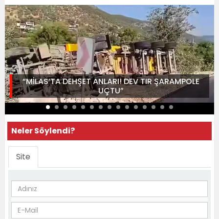
“MİLAS’TA DEHŞET ANLARI! DEV TIR ŞARAMPOLE
UÇTU”
Neler Söylendi?
Site