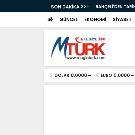
ı Kısa Film Yarışması İçin Başvurular
SON DAKİKA
BAHÇELİ'DEN TARİH
GÜNCEL
EKONOMİ
SİYASET
DOLAR
0,0000
EURO
0,0000