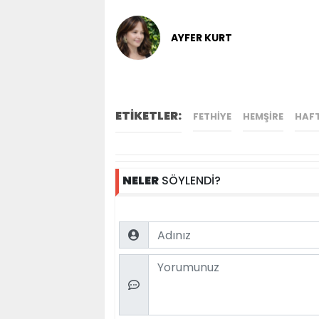
AYFER KURT
ETİKETLER:
FETHIYE
HEMŞIRE
HAF
NELER
SÖYLENDİ?
Name
Comment