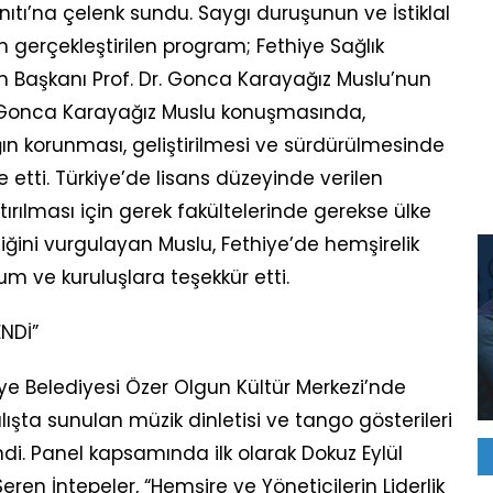
nıtı’na çelenk sundu. Saygı duruşunun ve İstiklal
gerçekleştirilen program; Fethiye Sağlık
lüm Başkanı Prof. Dr. Gonca Karayağız Muslu’nun
r. Gonca Karayağız Muslu konuşmasında,
ğın korunması, geliştirilmesi ve sürdürülmesinde
 etti. Türkiye’de lisans düzeyinde verilen
rtırılması için gerek fakültelerinde gerekse ülke
ğini vurgulayan Muslu, Fethiye’de hemşirelik
m ve kuruluşlara teşekkür etti.
ENDİ”
ye Belediyesi Özer Olgun Kültür Merkezi’nde
çılışta sunulan müzik dinletisi ve tango gösterileri
endi. Panel kapsamında ilk olarak Dokuz Eylül
eren İntepeler, “Hemşire ve Yöneticilerin Liderlik