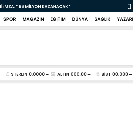
İ iMZA: " 86 MİLYON KAZANACAK "
Yaz Sanat K
SPOR
MAGAZİN
EĞİTİM
DÜNYA
SAĞLIK
YAZAR
STERLIN
0,0000
ALTIN
000,00
BİST
00.000