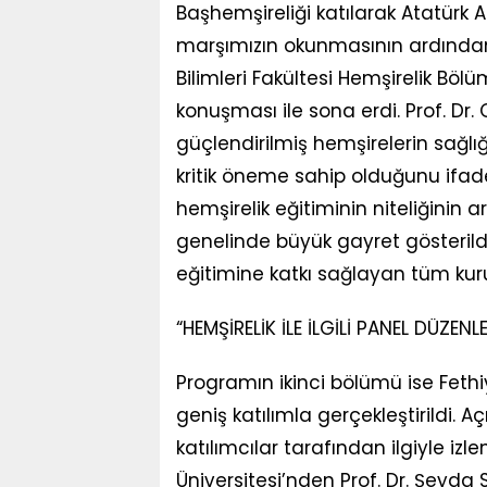
Başhemşireliği katılarak Atatürk A
marşımızın okunmasının ardından 
Bilimleri Fakültesi Hemşirelik Bö
konuşması ile sona erdi. Prof. D
güçlendirilmiş hemşirelerin sağlı
kritik öneme sahip olduğunu ifade
hemşirelik eğitiminin niteliğinin a
genelinde büyük gayret gösterildi
eğitimine katkı sağlayan tüm kuru
“HEMŞİRELİK İLE İLGİLİ PANEL DÜZENL
Programın ikinci bölümü ise Fethi
geniş katılımla gerçekleştirildi. A
katılımcılar tarafından ilgiyle izl
Üniversitesi’nden Prof. Dr. Şeyda S