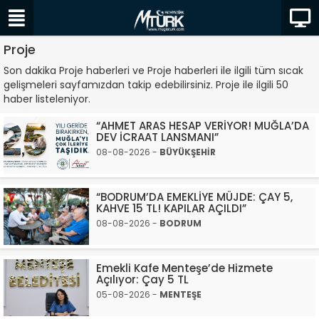
Proje
Son dakika Proje haberleri ve Proje haberleri ile ilgili tüm sıcak
gelişmeleri sayfamızdan takip edebilirsiniz. Proje ile ilgili 50
haber listeleniyor.
“AHMET ARAS HESAP VERİYOR! MUĞLA’DA
DEV İCRAAT LANSMANI”
08-08-2026 -
BÜYÜKŞEHİR
“BODRUM’DA EMEKLİYE MÜJDE: ÇAY 5,
KAHVE 15 TL! KAPILAR AÇILDI”
08-08-2026 -
BODRUM
Emekli Kafe Menteşe’de Hizmete
Açılıyor: Çay 5 TL
05-08-2026 -
MENTEŞE