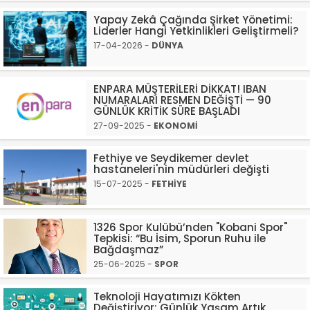
Yapay Zekâ Çağında Şirket Yönetimi:
Liderler Hangi Yetkinlikleri Geliştirmeli?
17-04-2026 -
DÜNYA
ENPARA MÜŞTERİLERİ DİKKAT! IBAN
NUMARALARI RESMEN DEĞİŞTİ — 90
GÜNLÜK KRİTİK SÜRE BAŞLADI
27-09-2025 -
EKONOMİ
Fethiye ve Seydikemer devlet
hastaneleri'nin müdürleri değişti
15-07-2025 -
FETHİYE
1326 Spor Kulübü’nden "Kobani Spor"
Tepkisi: “Bu İsim, Sporun Ruhu ile
Bağdaşmaz”
25-06-2025 -
SPOR
Teknoloji Hayatımızı Kökten
Değiştiriyor: Günlük Yaşam Artık