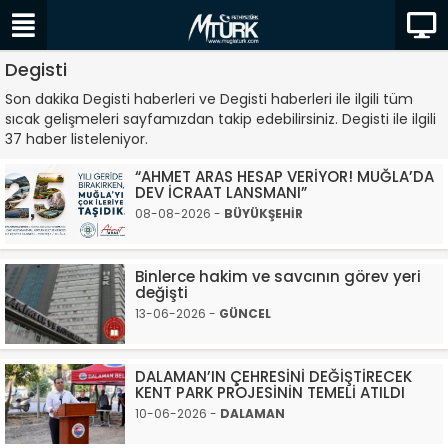
Degisti
Son dakika Degisti haberleri ve Degisti haberleri ile ilgili tüm
sıcak gelişmeleri sayfamızdan takip edebilirsiniz. Degisti ile ilgili
37 haber listeleniyor.
“AHMET ARAS HESAP VERİYOR! MUĞLA’DA
DEV İCRAAT LANSMANI”
08-08-2026 -
BÜYÜKŞEHİR
Binlerce hakim ve savcının görev yeri
değişti
13-06-2026 -
GÜNCEL
DALAMAN’IN ÇEHRESİNİ DEĞİŞTİRECEK
KENT PARK PROJESİNİN TEMELİ ATILDI
10-06-2026 -
DALAMAN