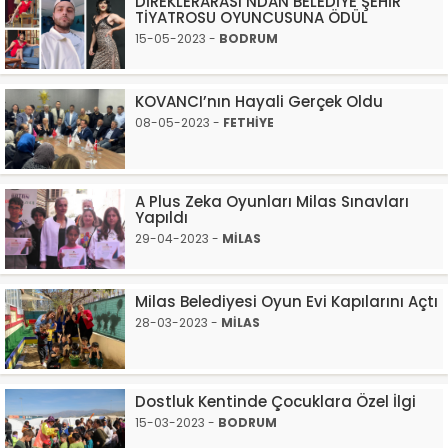
DİREKLERARASI’NDAN BELEDİYE ŞEHİR
TİYATROSU OYUNCUSUNA ÖDÜL
15-05-2023 -
BODRUM
KOVANCI’nın Hayali Gerçek Oldu
08-05-2023 -
FETHİYE
A Plus Zeka Oyunları Milas Sınavları
Yapıldı
29-04-2023 -
MİLAS
Milas Belediyesi Oyun Evi Kapılarını Açtı
28-03-2023 -
MİLAS
Dostluk Kentinde Çocuklara Özel İlgi
15-03-2023 -
BODRUM