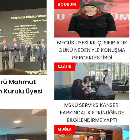
BODRUM
MECLİS ÜYESİ KILIÇ, SIFIR ATIK
GÜNÜ NEDENİYLE KONUŞMA
GERÇEKLEŞTİRDİ
SAĞLIK
dürü Mahmut
 Kurulu Üyesi
MSKÜ SERVİKS KANSERİ
FARKINDALIK ETKİNLİĞİNDE
BİLGİLENDİRME YAPTI
MUĞLA