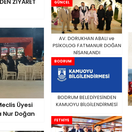
’DEN ZİYARET
GÜNCEL
AV. DORUKHAN ABALI ve
PSİKOLOG FATMANUR DOĞAN
NİŞANLANDI
BODRUM
BODRUM BELEDİYESİNDEN
eclis Üyesi
KAMUOYU BİLGİLENDİRMESİ
a Nur Doğan
FETHİYE