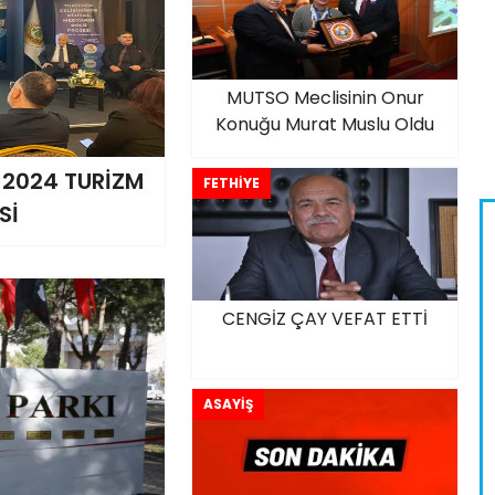
MUTSO Meclisinin Onur
Konuğu Murat Muslu Oldu
 2024 TURİZM
FETHİYE
Sİ
CENGİZ ÇAY VEFAT ETTİ
ASAYİŞ