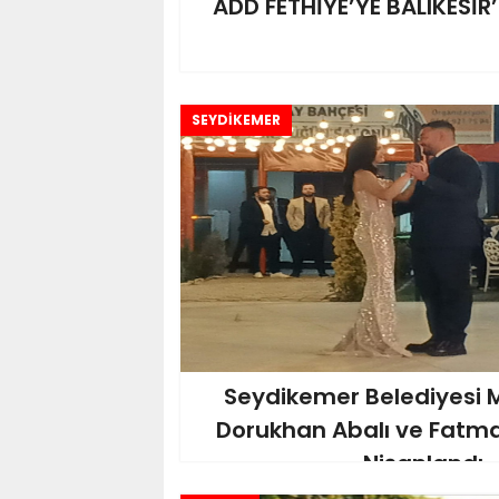
ADD FETHİYE’YE BALIKESİR
SEYDİKEMER
Seydikemer Belediyesi M
Dorukhan Abalı ve Fatm
Nişanlandı