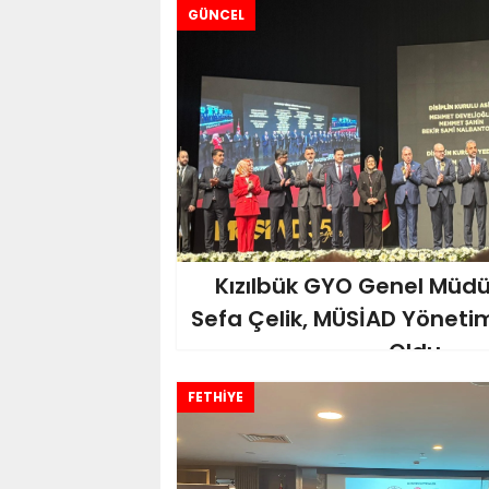
GÜNCEL
Kızılbük GYO Genel Mü
Sefa Çelik, MÜSİAD Yönetim
Oldu
FETHİYE