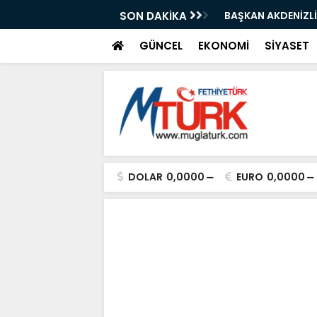
AKAN IŞIKHAN'A GÜREŞ DAVETİ
SON DAKİKA
"Bir Sonraki Yangı
GÜNCEL
EKONOMİ
SİYASET
DOLAR
0,0000
EURO
0,0000