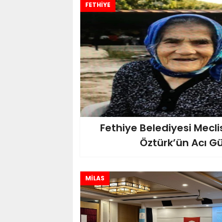
FETHİYE
Fethiye Belediyesi Mecli
Öztürk’ün Acı G
MİLAS