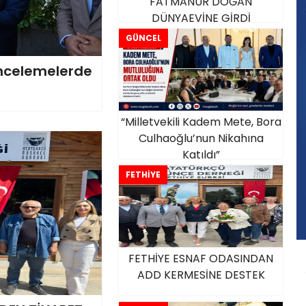
FATMANUR DOĞAN
DÜNYAEVİNE GİRDİ
GÜNCEL
ncelemelerde
“Milletvekili Kadem Mete, Bora
Culhaoğlu’nun Nikahına
Katıldı”
FETHİYE
FETHİYE ESNAF ODASINDAN
ADD KERMESİNE DESTEK