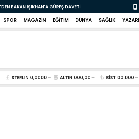
nı Bugün Önleyebiliriz" Çağrısı
Selahattin
SPOR
MAGAZİN
EĞİTİM
DÜNYA
SAĞLIK
YAZAR
STERLIN
0,0000
ALTIN
000,00
BİST
00.000