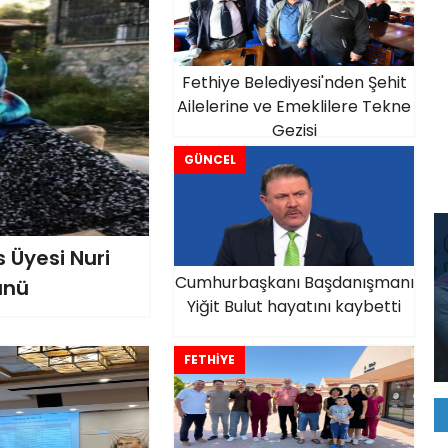
Fethiye Belediyesi'nden Şehit
Ailelerine ve Emeklilere Tekne
Gezisi
GÜNCEL
s Üyesi Nuri
Cumhurbaşkanı Başdanışmanı
ünü
Yiğit Bulut hayatını kaybetti
FETHİYE