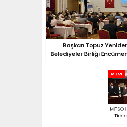
Başkan Topuz Yeniden
Belediyeler Birliği Encümen
MİLAS
MİTSO 
Ticar