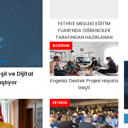
FETHİYE MESLEKİ EĞİTİM
FUARI’NDA ÖĞRENCİLER
TARAFINDAN HAZIRLANAN
PROJE VE ÜRÜNLER GÖRÜCÜYE
BODRUM
ÇIKTI
şil ve Dijital
Engelsiz Destek Projesi Hayata
şlıyor
Geçti
FETHİYE