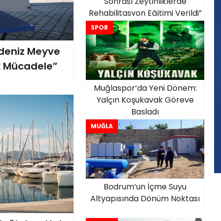
Sonrası Zeytinliklerde
Rehabilitasyon Eğitimi Verildi”
SPOR
kdeniz Meyve
ik Mücadele”
Muğlaspor’da Yeni Dönem:
Yalçın Koşukavak Göreve
Başladı
MUĞLA
Bodrum’un İçme Suyu
Altyapısında Dönüm Noktası