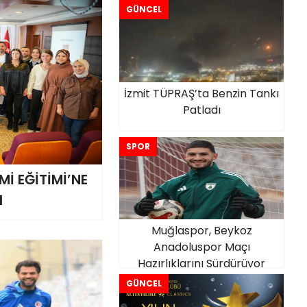
GÜNCEL
İzmit TÜPRAŞ’ta Benzin Tankı
Patladı
SPOR
İ EĞİTİMİ’NE
I
Muğlaspor, Beykoz
Anadoluspor Maçı
Hazırlıklarını Sürdürüyor
GÜNCEL