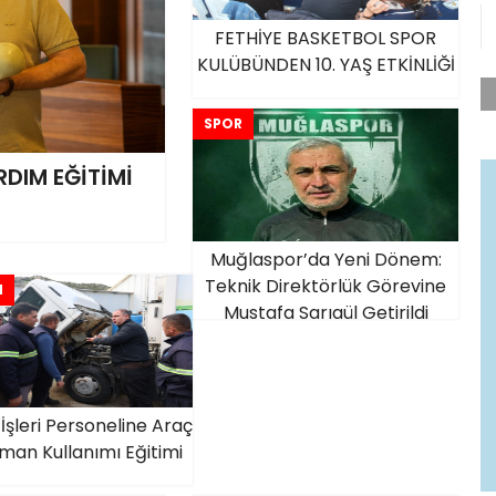
FETHİYE BASKETBOL SPOR
KULÜBÜNDEN 10. YAŞ ETKİNLİĞİ
SPOR
RDIM EĞİTİMİ
Muğlaspor’da Yeni Dönem:
Teknik Direktörlük Görevine
M
Mustafa Sarıgül Getirildi
 İşleri Personeline Araç
man Kullanımı Eğitimi