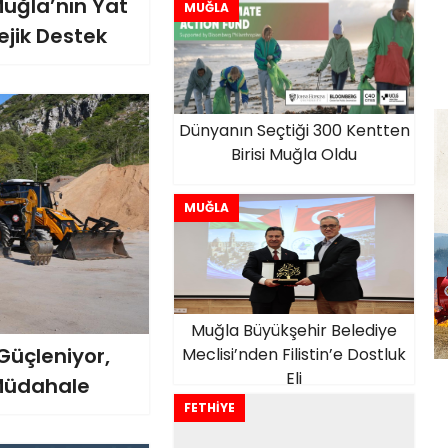
uğla’nın Yat
MUĞLA
ejik Destek
Dünyanın Seçtiği 300 Kentten
Birisi Muğla Oldu
MUĞLA
Muğla Büyükşehir Belediye
Güçleniyor,
Meclisi’nden Filistin’e Dostluk
Eli
 Müdahale
FETHİYE