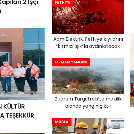
Kapılan 2 İşçi
FETHİYE
ı
Adm Elektrik, Fethiye kıyılarını
“kırmızı ışık”la aydınlatacak
ORMAN YANGINI
Bodrum Turgutreis’te makilik
N KÜLTÜR
alanda yangın çıktı!
'A TEŞEKKÜR
MUĞLA