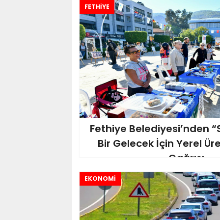
FETHİYE
Fethiye Belediyesi’nden “S
Bir Gelecek İçin Yerel Ür
Çağrısı
EKONOMİ