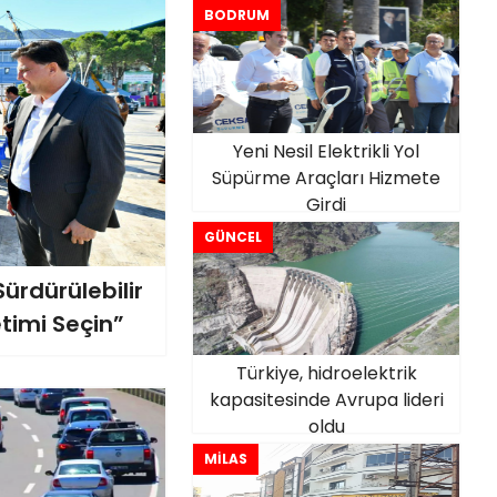
BODRUM
Yeni Nesil Elektrikli Yol
Süpürme Araçları Hizmete
Girdi
GÜNCEL
ürdürülebilir
etimi Seçin”
Türkiye, hidroelektrik
kapasitesinde Avrupa lideri
oldu
MİLAS