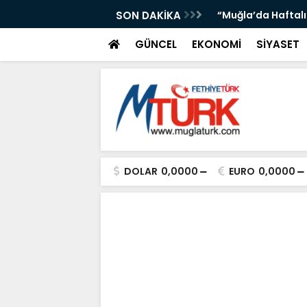
Durumu: Sıcaklıklar Artıyor”
SON DAKİKA
“Atık Kağıt Sanat
GÜNCEL
EKONOMİ
SİYASET
DOLAR
0,0000
EURO
0,0000