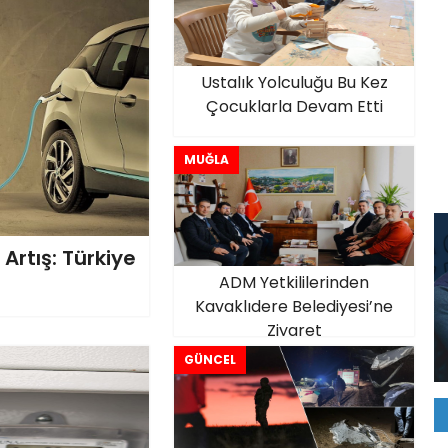
Ustalık Yolculuğu Bu Kez
Çocuklarla Devam Etti
MUĞLA
Artış: Türkiye
ADM Yetkililerinden
Kavaklıdere Belediyesi’ne
Ziyaret
GÜNCEL