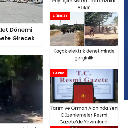
Paylaşım Sistemi İçin İmzalar
Atıldı”
GÜNCEL
iklet Dönemi
zmete Girecek
Kaçak elektrik denetiminde
gerginlik
TARIM
Tarım ve Orman Alanında Yeni
Düzenlemeler Resmi
Gazete’de Yayımlandı