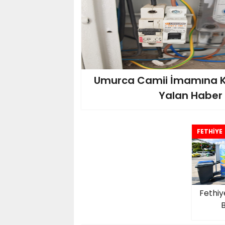
Umurca Camii İmamına Ka
Yalan Haber
FETHİYE
Fethiy
B