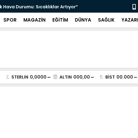
a Dönüşüyor: Marmaris’te El İşi Yolculuğu”
“Terörsüz T
SPOR
MAGAZİN
EĞİTİM
DÜNYA
SAĞLIK
YAZAR
STERLIN
0,0000
ALTIN
000,00
BİST
00.000