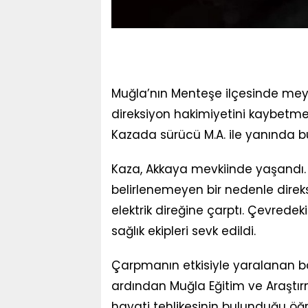
Muğla’nın Menteşe ilçesinde m
direksiyon hakimiyetini kaybetm
Kazada sürücü M.A. ile yanında bu
Kaza, Akkaya mevkiinde yaşandı. 4
belirlenemeyen bir nedenle direk
elektrik direğine çarptı. Çevredekil
sağlık ekipleri sevk edildi.
Çarpmanın etkisiyle yaralanan bab
ardından Muğla Eğitim ve Araştırma
hayati tehlikesinin bulunduğu öğre