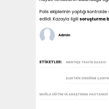
Polis ekiplerinin yaptığı kontrolde
edildi. Kazayla ilgili
soruşturma b
Admin
ETİKETLER:
MENTEŞE TRAFIK KAZASI
ELEKTRIK DIREĞINE ÇARP
MUĞLA EĞITIM VE ARAŞTIRMA HASTANESI