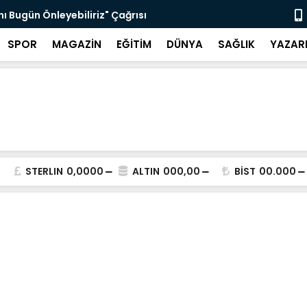
nı Bugün Önleyebiliriz" Çağrısı
Selahattin
SPOR
MAGAZİN
EĞİTİM
DÜNYA
SAĞLIK
YAZAR
STERLIN
0,0000
ALTIN
000,00
BİST
00.000