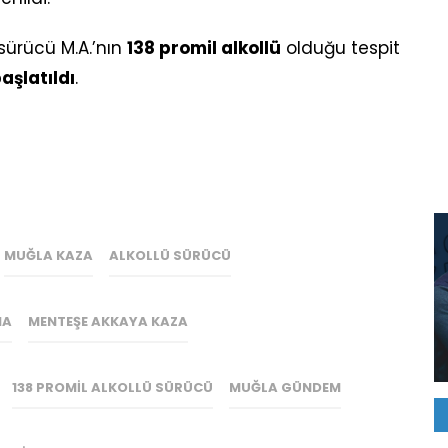
 sürücü M.A.’nın
138 promil alkollü
olduğu tespit
aşlatıldı
.
MUĞLA KAZA
ALKOLLÜ SÜRÜCÜ
MA
MENTEŞE AKKAYA KAZA
138 PROMIL ALKOLLÜ SÜRÜCÜ
MUĞLA GÜNDEM