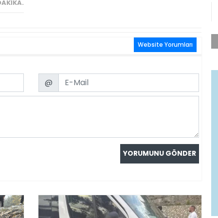
DAKIKA.
Website Yorumları
Email
@