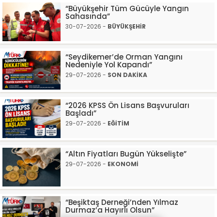
“Büyükşehir Tüm Gücüyle Yangın
Sahasında”
30-07-2026 -
BÜYÜKŞEHİR
“Seydikemer’de Orman Yangını
Nedeniyle Yol Kapandı”
29-07-2026 -
SON DAKİKA
“2026 KPSS Ön Lisans Başvuruları
Başladı”
29-07-2026 -
EĞİTİM
“Altın Fiyatları Bugün Yükselişte”
29-07-2026 -
EKONOMİ
“Beşiktaş Derneği’nden Yılmaz
Durmaz’a Hayırlı Olsun”