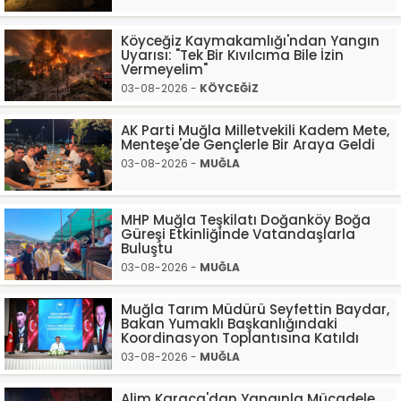
Köyceğiz Kaymakamlığı'ndan Yangın
Uyarısı: "Tek Bir Kıvılcıma Bile İzin
Vermeyelim"
03-08-2026 -
KÖYCEĞİZ
AK Parti Muğla Milletvekili Kadem Mete,
Menteşe'de Gençlerle Bir Araya Geldi
03-08-2026 -
MUĞLA
MHP Muğla Teşkilatı Doğanköy Boğa
Güreşi Etkinliğinde Vatandaşlarla
Buluştu
03-08-2026 -
MUĞLA
Muğla Tarım Müdürü Seyfettin Baydar,
Bakan Yumaklı Başkanlığındaki
Koordinasyon Toplantısına Katıldı
03-08-2026 -
MUĞLA
Alim Karaca'dan Yangınla Mücadele