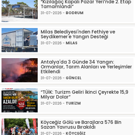
“Kızılağaç Kapalı Pazar Yeri’nde 2. Etap
Tamamlandı”
31-07-2026 -
BODRUM
Milas Belediyesi'nden Fethiye ve
Seydikemer'e Yangın Desteği
31-07-2026 -
MİLAS
Antalya'da 3 Günde 34 Yangın:
Ormanlar, Tarım Alanları ve Yerleşimler
Etkilendi
31-07-2026 -
GÜNCEL
“TÜİK: Turizm Geliri İkinci Çeyrekte 15,9
Milyar Dolar”
31-07-2026 -
TURİZM
Köyceğiz Gölü ve Barajlara 576 Bin
Sazan Yavrusu Bırakıldı
31-07-2026 -
KÖYCEĞİZ