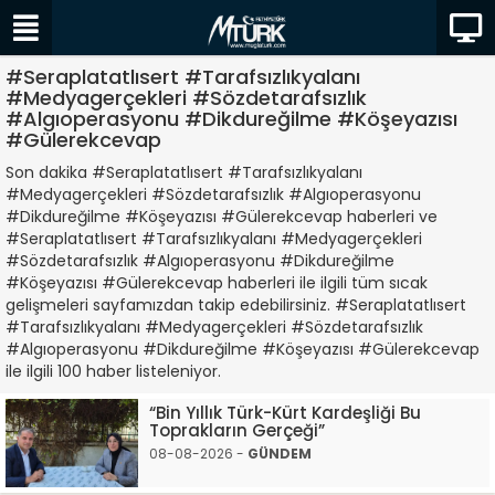
#Seraplatatlısert #Tarafsızlıkyalanı
#Medyagerçekleri #Sözdetarafsızlık
#Algıoperasyonu #Dikdureğilme #Köşeyazısı
#Gülerekcevap
Son dakika #Seraplatatlısert #Tarafsızlıkyalanı
#Medyagerçekleri #Sözdetarafsızlık #Algıoperasyonu
#Dikdureğilme #Köşeyazısı #Gülerekcevap haberleri ve
#Seraplatatlısert #Tarafsızlıkyalanı #Medyagerçekleri
#Sözdetarafsızlık #Algıoperasyonu #Dikdureğilme
#Köşeyazısı #Gülerekcevap haberleri ile ilgili tüm sıcak
gelişmeleri sayfamızdan takip edebilirsiniz. #Seraplatatlısert
#Tarafsızlıkyalanı #Medyagerçekleri #Sözdetarafsızlık
#Algıoperasyonu #Dikdureğilme #Köşeyazısı #Gülerekcevap
ile ilgili 100 haber listeleniyor.
“Bin Yıllık Türk-Kürt Kardeşliği Bu
Toprakların Gerçeği”
08-08-2026 -
GÜNDEM