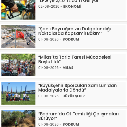
“LPG’ye 2,45 TL Zam Geliyor”
02-08-2026 -
EKONOMİ
“Şanlı Bayrağımızın Dalgalandığı
Noktalarda Kapsamlı Bakım”
01-08-2026 -
BODRUM
“Milas’ta Tarla Faresi Mücadelesi
Başlatıldı”
01-08-2026 -
MİLAS
“Büyükşehir Sporcuları Samsun’dan
Madalyalarla Döndü”
01-08-2026 -
BÜYÜKŞEHİR
“Bodrum’da Ot Temizliği Çalışmaları
Sürüyor”
01-08-2026 -
BODRUM