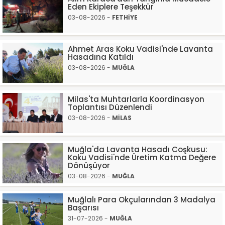
Eden Ekiplere Teşekkür
03-08-2026 -
FETHİYE
Ahmet Aras Koku Vadisi'nde Lavanta
Hasadına Katıldı
03-08-2026 -
MUĞLA
Milas'ta Muhtarlarla Koordinasyon
Toplantısı Düzenlendi
03-08-2026 -
MİLAS
Muğla'da Lavanta Hasadı Coşkusu:
Koku Vadisi'nde Üretim Katma Değere
Dönüşüyor
03-08-2026 -
MUĞLA
Muğlalı Para Okçularından 3 Madalya
Başarısı
31-07-2026 -
MUĞLA