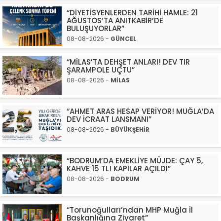
“DİYETİSYENLERDEN TARİHİ HAMLE: 21
AĞUSTOS’TA ANITKABİR’DE
BULUŞUYORLAR”
08-08-2026 -
GÜNCEL
“MİLAS’TA DEHŞET ANLARI! DEV TIR
ŞARAMPOLE UÇTU”
08-08-2026 -
MİLAS
“AHMET ARAS HESAP VERİYOR! MUĞLA’DA
DEV İCRAAT LANSMANI”
08-08-2026 -
BÜYÜKŞEHİR
“BODRUM’DA EMEKLİYE MÜJDE: ÇAY 5,
KAHVE 15 TL! KAPILAR AÇILDI”
08-08-2026 -
BODRUM
“Torunoğulları’ndan MHP Muğla İl
Başkanlığına Ziyaret”