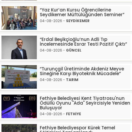
“Yaz Kur’an Kursu Öğrencilerine
Seydikemer Müftülüğünden Seminer”
04-08-2026 -
SEYDİKEMER
“Erdal Beşikçioğlu’nun Adli Tıp
İncelemesinde Esrar Testi Pozitif Çıktı”
04-08-2026 -
GÜNCEL
“Turunçgil Üretiminde Akdeniz Meyve
Sineğine Karşı Biyoteknik Mücadele”
04-08-2026 -
TARIM
Fethiye Belediyesi Kent Tiyatrosu'nun
Ödüllü Oyunu "Ada" Seyircisiyle Yeniden
Buluşuyor
04-08-2026 -
FETHİYE
Fethiye Belediyespor Kürek Temel