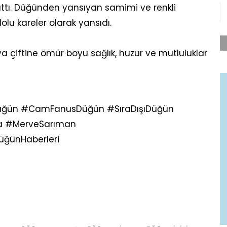
ttı. Düğünden yansıyan samimi ve renkli
olu kareler olarak yansıdı.
 çiftine ömür boyu sağlık, huzur ve mutluluklar
Düğün #CamFanusDüğün #SıraDışıDüğün
ya #MerveSarıman
üğünHaberleri