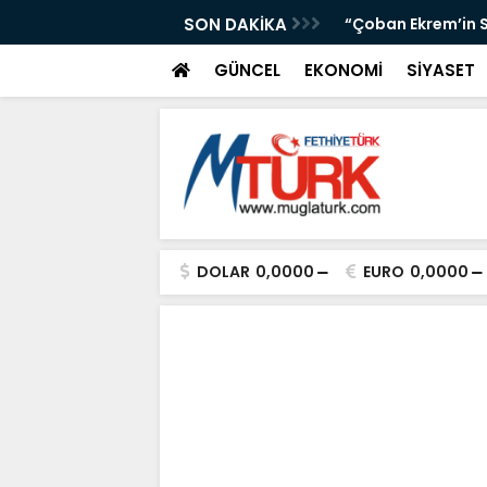
msal Pak Salzburg’da Türkiye’yi Temsil Etti”
SON DAKİKA
“Çoban Ekrem’in S
GÜNCEL
EKONOMİ
SİYASET
DOLAR
0,0000
EURO
0,0000