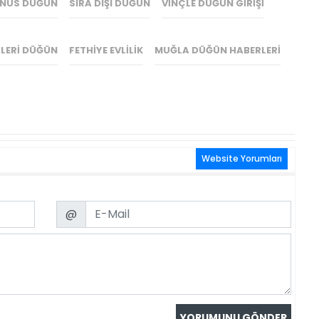
NUS DÜĞÜN
SIRA DIŞI DÜĞÜN
VINÇLE DÜĞÜN GIRIŞI
SLERI DÜĞÜN
FETHIYE EVLILIK
MUĞLA DÜĞÜN HABERLERI
Website Yorumları
Email
@