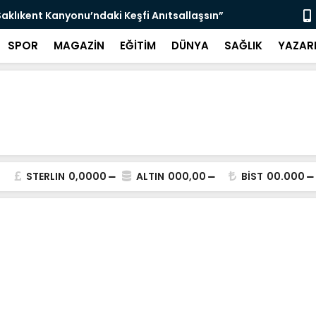
aklıkent Kanyonu’ndaki Keşfi Anıtsallaşsın”
“Bin Yıllık 
SPOR
MAGAZİN
EĞİTİM
DÜNYA
SAĞLIK
YAZAR
STERLIN
0,0000
ALTIN
000,00
BİST
00.000