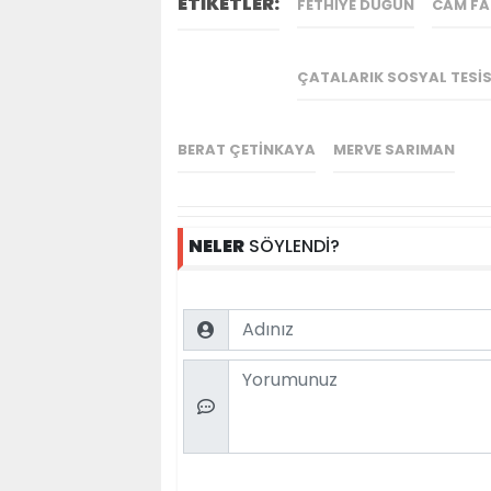
ETİKETLER:
FETHIYE DÜĞÜN
CAM FA
ÇATALARIK SOSYAL TESI
BERAT ÇETINKAYA
MERVE SARIMAN
NELER
SÖYLENDİ?
Name
Comment