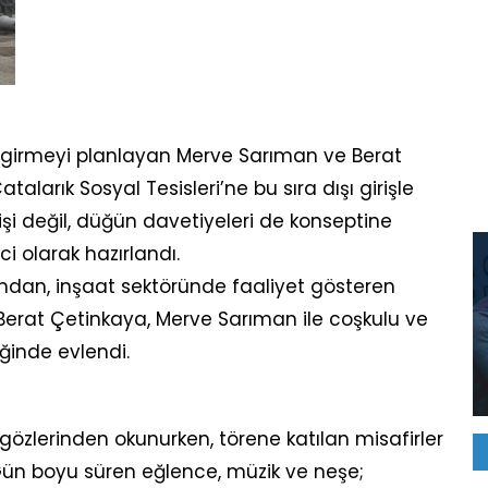
e girmeyi planlayan Merve Sarıman ve Berat
talarık Sosyal Tesisleri’ne bu sıra dışı girişle
i değil, düğün davetiyeleri de konseptine
ci olarak hazırlandı.
rından, inşaat sektöründe faaliyet gösteren
Berat Çetinkaya, Merve Sarıman ile coşkulu ve
iğinde evlendi.
özlerinden okunurken, törene katılan misafirler
 Gün boyu süren eğlence, müzik ve neşe;