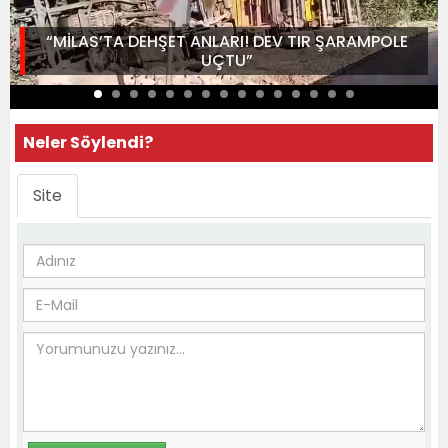
“MİLAS’TA DEHŞET ANLARI! DEV TIR ŞARAMPOLE
UÇTU”
Neler Söylendi?
Site