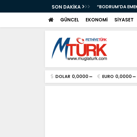
İYOR! MUĞLA’DA DEV İCRAAT LANSMANI”
SON DAKİKA
“BODRUM’DA EMEKLİ
GÜNCEL
EKONOMİ
SİYASET
DOLAR
0,0000
EURO
0,0000