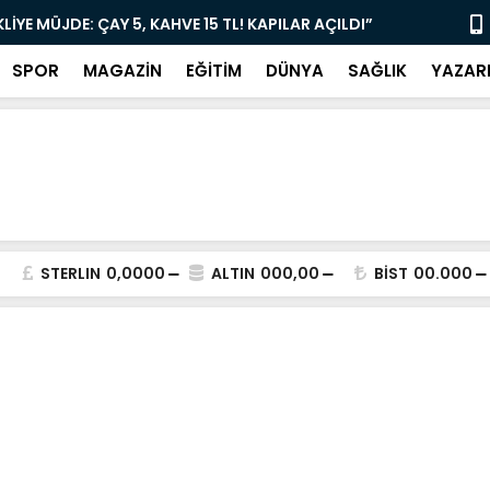
YE MÜJDE: ÇAY 5, KAHVE 15 TL! KAPILAR AÇILDI”
“Torunoğull
SPOR
MAGAZİN
EĞİTİM
DÜNYA
SAĞLIK
YAZAR
STERLIN
0,0000
ALTIN
000,00
BİST
00.000