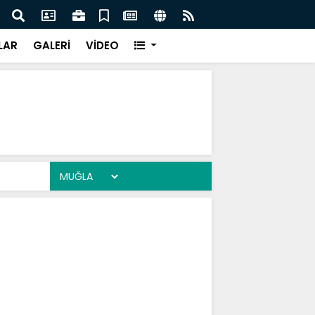
attin Sapmaz'ın Adı Menteşe'de Yaşatılacak
LAR
GALERİ
VİDEO