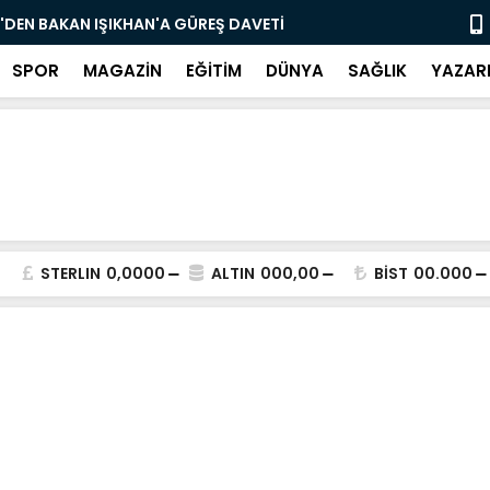
Yangını Bugün Önleyebiliriz" Çağrısı
Selah
SPOR
MAGAZİN
EĞİTİM
DÜNYA
SAĞLIK
YAZAR
STERLIN
0,0000
ALTIN
000,00
BİST
00.000