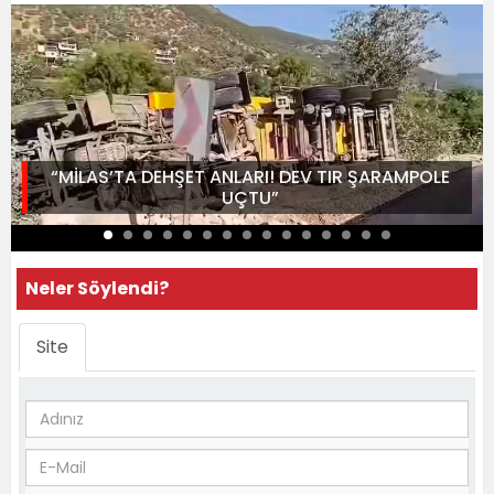
“MİLAS’TA DEHŞET ANLARI! DEV TIR ŞARAMPOLE
UÇTU”
Neler Söylendi?
Site