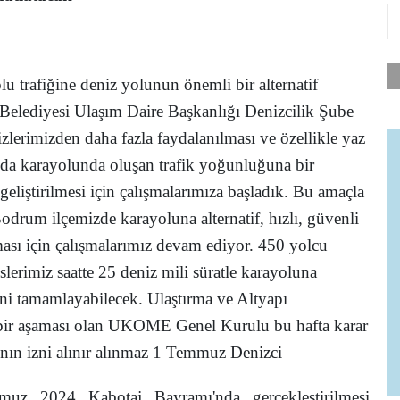
lu trafiğine deniz yolunun önemli bir alternatif
Belediyesi Ulaşım Daire Başkanlığı Denizcilik Şube
erimizden daha fazla faydalanılması ve özellikle yaz
zda karayolunda oluşan trafik yoğunluğuna bir
 geliştirilmesi için çalışmalarımıza başladık. Bu amaçla
odrum ilçemizde karayoluna alternatif, hızlı, güvenli
ması için çalışmalarımız devam ediyor. 450 yolcu
slerimiz saatte 25 deniz mili süratle karayoluna
erini tamamlayabilecek. Ulaştırma ve Altyapı
e bir aşaması olan UKOME Genel Kurulu bu hafta karar
’nın izni alınır alınmaz 1 Temmuz Denizci
muz 2024 Kabotaj Bayramı'nda gerçekleştirilmesi