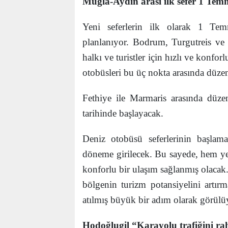
Muğla-Aydın arası ilk sefer 1 Te
Yeni seferlerin ilk olarak 1 Tem
planlanıyor. Bodrum, Turgutreis ve 
halkı ve turistler için hızlı ve konfo
otobüsleri bu üç nokta arasında düzen
Fethiye ile Marmaris arasında düz
tarihinde başlayacak.
Deniz otobüsü seferlerinin başlama
döneme girilecek. Bu sayede, hem yerl
konforlu bir ulaşım sağlanmış olacak
bölgenin turizm potansiyelini artır
atılmış büyük bir adım olarak görülü
Hodoğlugil “Karayolu trafiğini ra