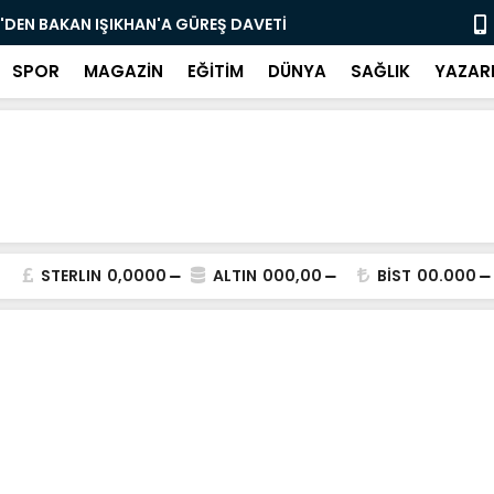
'DEN BAKAN IŞIKHAN'A GÜREŞ DAVETİ
"Bir Sonrak
SPOR
MAGAZİN
EĞİTİM
DÜNYA
SAĞLIK
YAZAR
STERLIN
0,0000
ALTIN
000,00
BİST
00.000