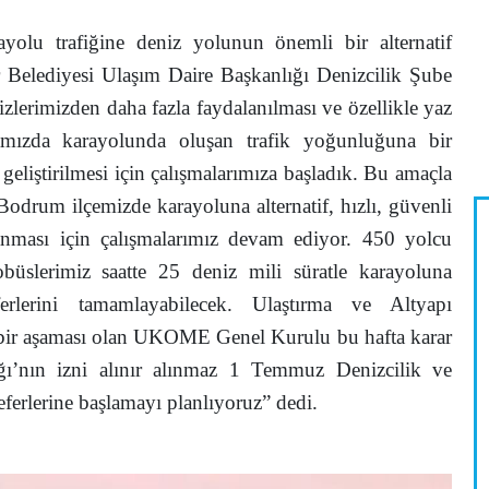
ayolu trafiğine deniz yolunun önemli bir alternatif
 Belediyesi Ulaşım Daire Başkanlığı Denizcilik Şube
erimizden daha fazla faydalanılması ve özellikle yaz
amızda karayolunda oluşan trafik yoğunluğuna bir
n geliştirilmesi için çalışmalarımıza başladık. Bu amaçla
Bodrum ilçemizde karayoluna alternatif, hızlı, güvenli
anması için çalışmalarımız devam ediyor. 450 yolcu
obüslerimiz saatte 25 deniz mili süratle karayoluna
eferlerini tamamlayabilecek. Ulaştırma ve Altyapı
e bir aşaması olan UKOME Genel Kurulu bu hafta karar
ığı’nın izni alınır alınmaz 1 Temmuz Denizcilik ve
erlerine başlamayı planlıyoruz” dedi.