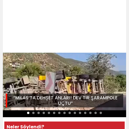
“MİLAS’TA DEHŞET ANLARI! DEV TIR ŞARAMPOLE
UÇTU”
Neler Söylendi?