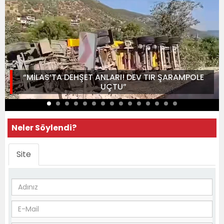
“MİLAS’TA DEHŞET ANLARI! DEV TIR ŞARAMPOLE
UÇTU”
Neler Söylendi?
Site