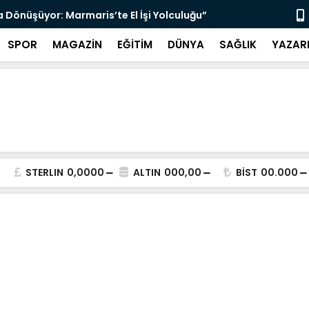
a Dönüşüyor: Marmaris’te El İşi Yolculuğu”
“Terörsüz T
SPOR
MAGAZİN
EĞİTİM
DÜNYA
SAĞLIK
YAZAR
STERLIN
0,0000
ALTIN
000,00
BİST
00.000