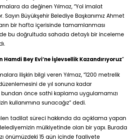
malara da değinen Yılmaz, “Yol imalat
or. Sayın Büyükşehir Belediye Başkanımız Ahmet
arın bir hafta içerisinde tamamlanması
iz de bu doğrultuda sahada detaylı bir inceleme
ı.
 Hamdi Bey Evi’ne İşlevsellik Kazandırıyoruz
”
lara ilişkin bilgi veren Yılmaz, “1200 metrelik
 düzenlemesini de yıl sonuna kadar
k bundan önce sathi kaplama uygulamamızı
n kullanımına sunacağız” dedi.
len tadilat süreci hakkında da açıklama yapan
Belediyemizin mülkiyetinde olan bir yapı. Burada
zı önümüzdeki 15 gün içinde faaliyete