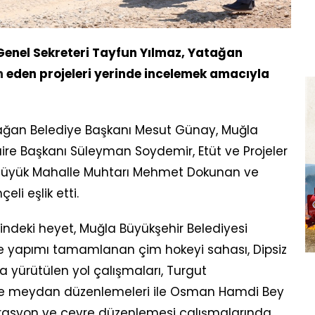
Genel Sekreteri Tayfun Yılmaz, Yatağan
m
eden projeleri yerinde incelemek amacıyla
atağan Belediye Başkanı Mesut Günay, Muğla
Daire Başkanı Süleyman Soydemir, Etüt ve Projeler
ozüyük Mahalle Muhtarı Mehmet Dokunan ve
li eşlik etti.
indeki heyet, Muğla Büyükşehir Belediyesi
e yapımı tamamlanan çim hokeyi sahası, Dipsiz
a yürütülen yol çalışmaları, Turgut
ve meydan düzenlemeleri ile Osman Hamdi Bey
torasyon ve çevre düzenlemesi çalışmalarında