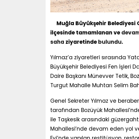
Muğla Büyükşehir Belediyesi 
ilçesinde tamamlanan ve
deva
saha
ziyaretinde
bulundu
.
Yılmaz’a ziyaretleri sırasında Y
Büyükşehir Belediyesi Fen İşleri 
Daire Başkanı Münevver Tetik, B
Turgut Mahalle Muhtarı Selim Bahçe
Genel Sekreter Yılmaz ve beraber
tarafından Bozüyük Mahallesi’nd
ile Taşkesik arasındaki güzergaht
Mahallesi’nde devam eden yol 
Evi’nde yapılan restitüsyon, res