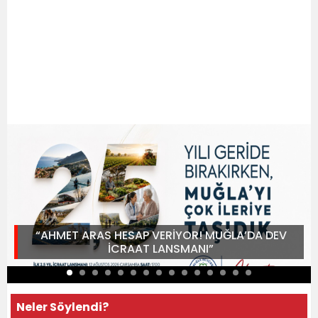
“AHMET ARAS HESAP VERİYOR! MUĞLA’DA DEV
İCRAAT LANSMANI”
Neler Söylendi?