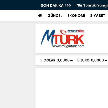
n Önleyebiliriz" Çağrısı
SON DAKİKA
Selahattin Sapma
GÜNCEL
EKONOMİ
SİYASET
DOLAR
0,0000
EURO
0,0000