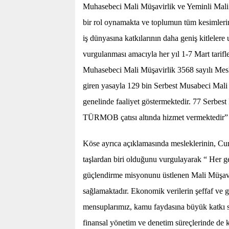
Muhasebeci Mali Müşavirlik ve Yeminli Mali M
bir rol oynamakta ve toplumun tüm kesimleri
iş dünyasına katkılarının daha geniş kitlelere
vurgulanması amacıyla her yıl 1-7 Mart tarif
Muhasebeci Mali Müşavirlik 3568 sayılı Mesl
giren yasayla 129 bin Serbest Musabeci Mali 
genelinde faaliyet göstermektedir. 77 Serbe
TÜRMOB çatısı altında hizmet vermektedir”
Köse ayrıca açıklamasında mesleklerinin, Cu
taşlardan biri olduğunu vurgulayarak “ Her geç
güçlendirme misyonunu üstlenen Mali Müşavi
sağlamaktadır. Ekonomik verilerin şeffaf ve gü
mensuplarımız, kamu faydasına büyük katkı su
finansal yönetim ve denetim süreçlerinde de kr