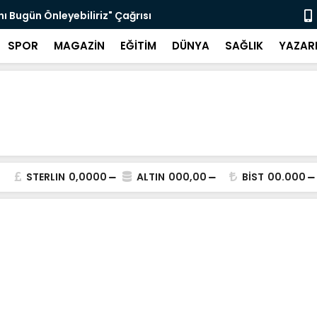
z'ın Adı Menteşe'de Yaşatılacak
Emekli Kafe
SPOR
MAGAZİN
EĞİTİM
DÜNYA
SAĞLIK
YAZAR
STERLIN
0,0000
ALTIN
000,00
BİST
00.000