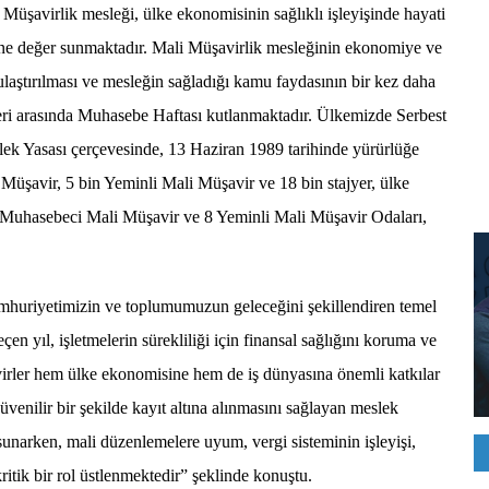
üşavirlik mesleği, ülke ekonomisinin sağlıklı işleyişinde hayati
ne değer sunmaktadır. Mali Müşavirlik mesleğinin ekonomiye ve
 ulaştırılması ve mesleğin sağladığı kamu faydasının bir kez daha
leri arasında Muhasebe Haftası kutlanmaktadır. Ülkemizde Serbest
ek Yasası çerçevesinde, 13 Haziran 1989 tarihinde yürürlüğe
Müşavir, 5 bin Yeminli Mali Müşavir ve 18 bin stajyer, ülke
st Muhasebeci Mali Müşavir ve 8 Yeminli Mali Müşavir Odaları,
mhuriyetimizin ve toplumumuzun geleceğini şekillendiren temel
en yıl, işletmelerin sürekliliği için finansal sağlığını koruma ve
rler hem ülke ekonomisine hem de iş dünyasına önemli katkılar
venilir bir şekilde kayıt altına alınmasını sağlayan meslek
narken, mali düzenlemelere uyum, vergi sisteminin işleyişi,
itik bir rol üstlenmektedir” şeklinde konuştu.