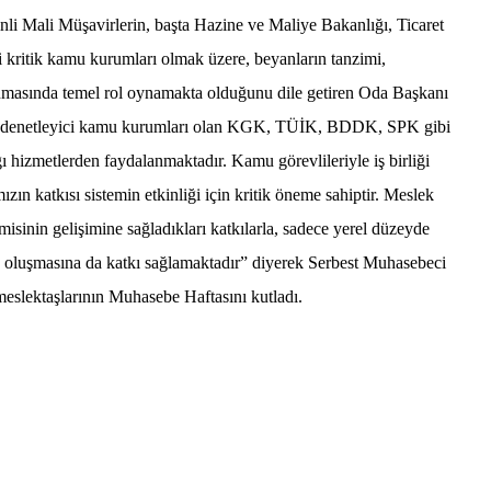
li Mali Müşavirlerin, başta Hazine ve Maliye Bakanlığı, Ticaret
i kritik kamu kurumları olmak üzere, beyanların tanzimi,
anmasında temel rol oynamakta olduğunu dile getiren Oda Başkanı
e denetleyici kamu kurumları olan KGK, TÜİK, BDDK, SPK gibi
 hizmetlerden faydalanmaktadır. Kamu görevlileriyle iş birliği
ızın katkısı sistemin etkinliği için kritik öneme sahiptir. Meslek
sinin gelişimine sağladıkları katkılarla, sadece yerel düzeyde
n oluşmasına da katkı sağlamaktadır” diyerek Serbest Muhasebeci
eslektaşlarının Muhasebe Haftasını kutladı.