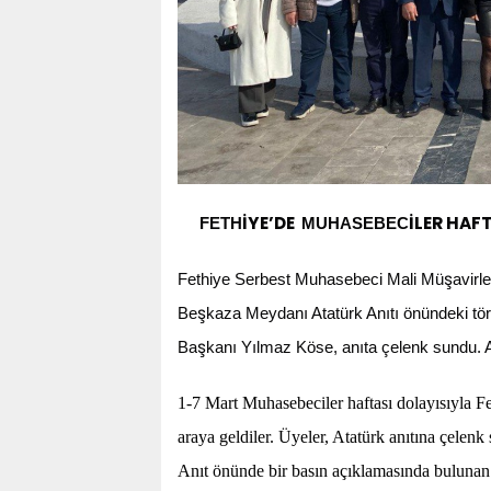
İYE’DE
İLER HAF
FETH
MUHASEBEC
ş
Fethiye Serbest Muhasebeci Mali Mü
avirl
ş
Be
kaza Meydanı Atatürk Anıtı önündeki t
ş
Ba
kanı Yılmaz Köse, anıta çelenk sundu.
1-7 Mart Muhasebeciler haftası dolayısıyla 
araya geldiler. Üyeler, Atatürk anıtına çelenk
Anıt önünde bir basın açıklamasında bulunan