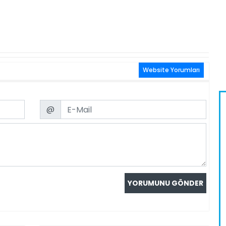
Website Yorumları
Email
@