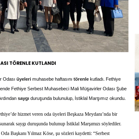
TASI TÖRENLE KUTLANDI
er Odası
üyeleri
muhasebe haftasını
törenle
kutladı. Fethiye
ş
Ş
örende Fethiye Serbest Muhasebeci Mali Mü
avirler Odası
ube
ş
İ
ş
 Ardından
saygı
duru
unda bulunulup,
stiklal Mar
ımız okundu.
Fethiye’de hizmet veren oda üyeleri Beşkaza Meydanı’nda bir
 sunarak saygı duruşunda bulunup İstiklal Marşımızı söylediler.
 Oda Başkanı Yılmaz Köse, şu sözleri kaydetti: “Serbest