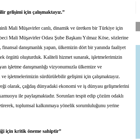
ir gelişimi için çalışmaktayız.”
li Mali Müşavirler canlı, dinamik ve üretken bir Türkiye için
beci Mali Müşavirler Odası Şube Başkanı Yılmaz Köse, sözlerine
 finansal danışmanlık yapan, ülkemizin dört bir yanında faaliyet
k örgütü oluşturduk. Kaliteli hizmet sunarak, işletmelerimizin
layan işletme danışmanlığı vizyonumuzla ülkemize ve
e işletmelerimizin sürdürülebilir gelişimi için çalışmaktayız.
i olarak, çağdaş dünyadaki ekonomi ve iş dünyası gelişmelerini
 kamuoyu ile paylaşmaktadır. Sorunları tespit edip çözüm odaklı
etirerek, toplumsal kalkınmaya yönelik sorumluluğunu yerine
iği için kritik öneme sahiptir”