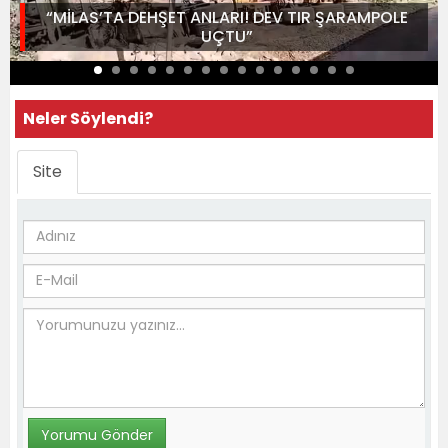
“MİLAS’TA DEHŞET ANLARI! DEV TIR ŞARAMPOLE
UÇTU”
Neler Söylendi?
Site