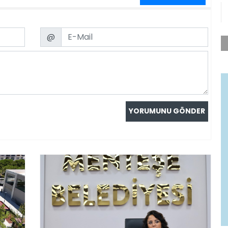
Email
@