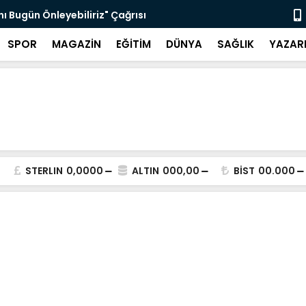
nı Bugün Önleyebiliriz" Çağrısı
Selahattin
SPOR
MAGAZİN
EĞİTİM
DÜNYA
SAĞLIK
YAZAR
STERLIN
0,0000
ALTIN
000,00
BİST
00.000