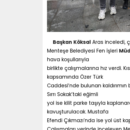
Başkan
Köksal
Aras inceledi, 
Menteşe Belediyesi Fen İşleri
Müd
hava koşullarıyla
birlikte çalışmalarına hız verdi. 
kapsamında Özer Türk
Caddesi’nde bulunan kaldırımın 
Sırrı Sokak’taki eğimli
yol ise kilit parke taşıyla kapla
kavuşturulacak. Mustafa
Efendi Çıkmazı’nda ise yol üst k
Çalışmaları yerinde inceleyen M